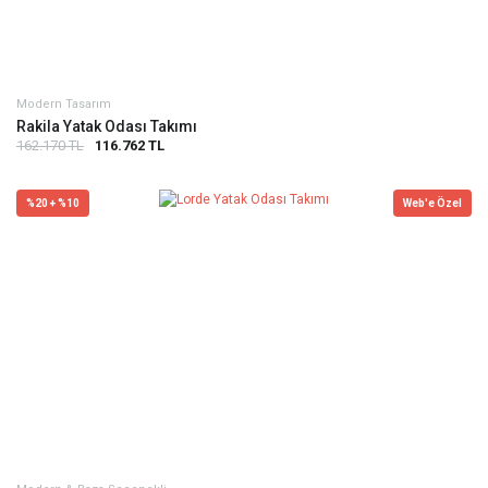
Modern Tasarım
Rakila Yatak Odası Takımı
162.170 TL
116.762 TL
%20 + %10
Web'e Özel