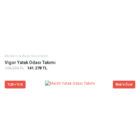
Modern & Baza Seçenekli
Vigor Yatak Odası Takımı
196.220 TL
141.278 TL
%20 + %10
Web'e Özel