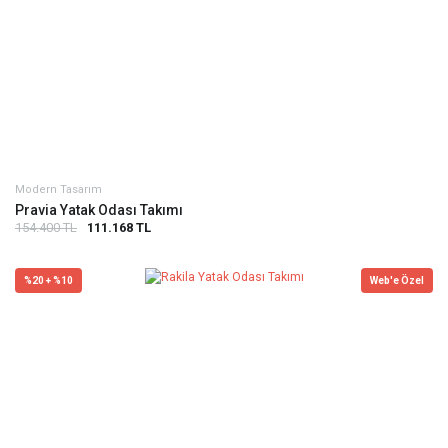
Modern Tasarım
Pravia Yatak Odası Takımı
154.400 TL
111.168 TL
%20 + %10
Web'e Özel