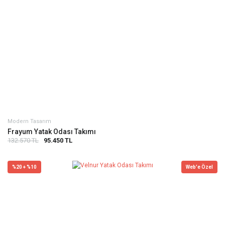
Modern Tasarım
Frayum Yatak Odası Takımı
132.570 TL
95.450 TL
%20 + %10
Web'e Özel