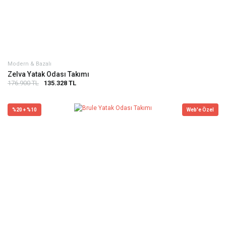
Modern & Bazalı
Zelva Yatak Odası Takımı
176.900 TL
135.328 TL
%20 + %10
Web'e Özel