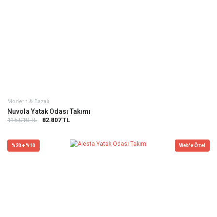
Modern & Bazalı
Nuvola Yatak Odası Takımı
115.010 TL
82.807 TL
%20 + %10
Web'e Özel