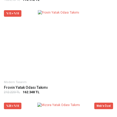
%15 + %10
Modern Tasarım
Frovin Yatak Odası Takımı
212.220 TL
162.348 TL
%20 + %10
Web'e Özel