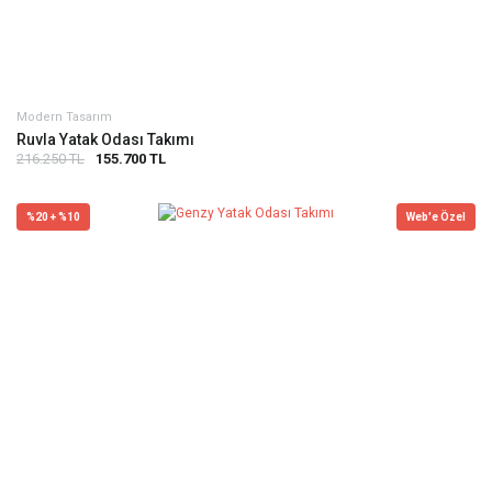
Modern Tasarım
Ruvla Yatak Odası Takımı
216.250 TL
155.700 TL
%20 + %10
Web'e Özel