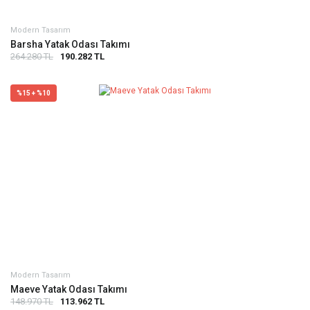
Modern Tasarım
Barsha Yatak Odası Takımı
264.280 TL
190.282 TL
%15 + %10
Modern Tasarım
Maeve Yatak Odası Takımı
148.970 TL
113.962 TL