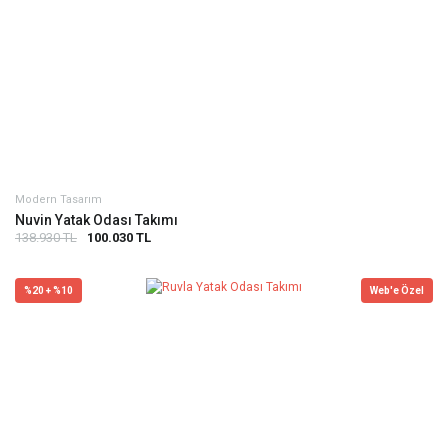
Modern Tasarım
Nuvin Yatak Odası Takımı
138.930 TL
100.030 TL
%20 + %10
Web'e Özel