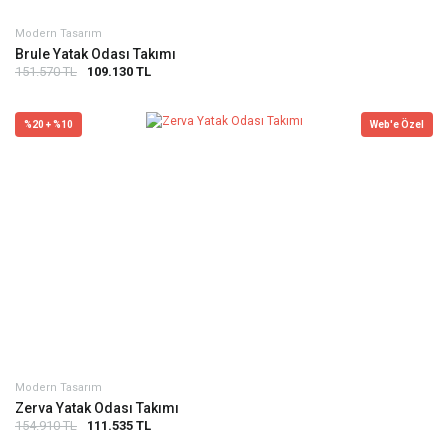
Modern Tasarım
Brule Yatak Odası Takımı
151.570 TL
109.130 TL
%20 + %10
Web'e Özel
Modern Tasarım
Zerva Yatak Odası Takımı
154.910 TL
111.535 TL