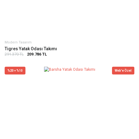
Modern Tasarım
Tigres Yatak Odası Takımı
291.370 TL
209.786 TL
%20 + %10
Web'e Özel