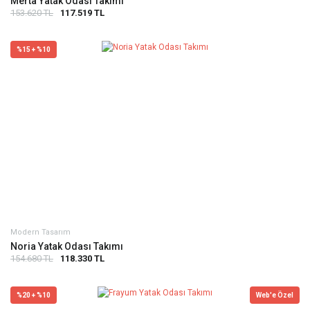
Merta Yatak Odası Takımı
153.620 TL
117.519 TL
%15 + %10
Modern Tasarım
Noria Yatak Odası Takımı
154.680 TL
118.330 TL
%20 + %10
Web'e Özel