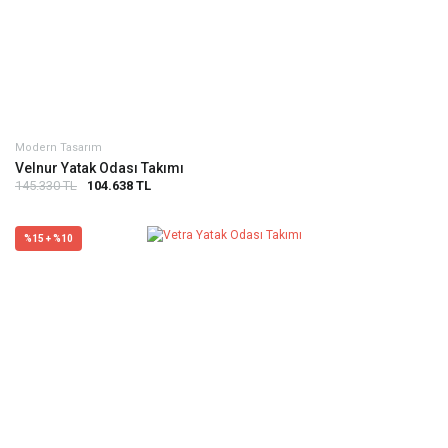
Modern Tasarım
Velnur Yatak Odası Takımı
145.330 TL
104.638 TL
%15 + %10