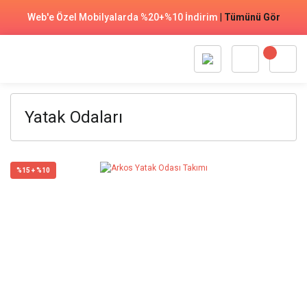
Web'e Özel Mobilyalarda %20+%10 İndirim
|
Tümünü Gör
Yatak Odaları
%15 + %10