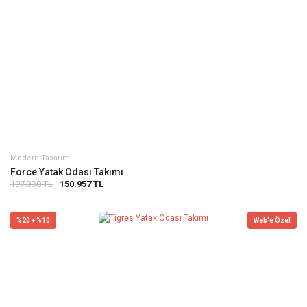
Modern Tasarım
Force Yatak Odası Takımı
197.330 TL
150.957 TL
%20 + %10
Web'e Özel