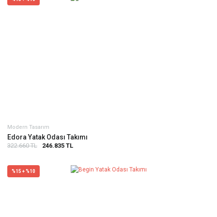
Modern Tasarım
Edora Yatak Odası Takımı
322.660 TL
246.835 TL
%15 + %10