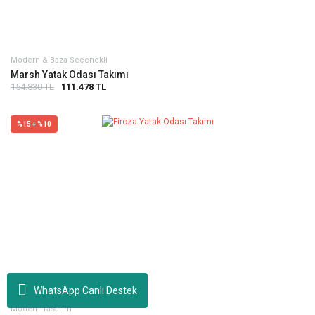
Modern & Baza Seçenekli
Marsh Yatak Odası Takımı
154.830 TL
111.478 TL
%15 + %10
WhatsApp Canlı Destek
Modern Tasarım