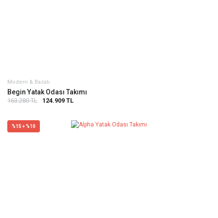
Modern & Bazalı
Begin Yatak Odası Takımı
163.280 TL
124.909 TL
%15 + %10