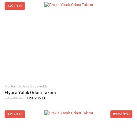
%20 + %10
Modern & Baza Seçenekli
Elyora Yatak Odası Takımı
171.160 TL
123.235 TL
%20 + %10
Web'e Özel