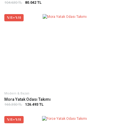
104.630 TL
80.042 TL
%15 + %10
Modern & Bazalı
Mora Yatak Odası Takımı
165.350 TL
126.493 TL
%15 + %10