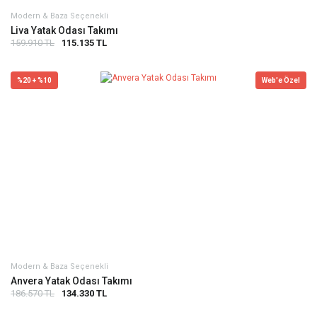
Modern & Baza Seçenekli
Liva Yatak Odası Takımı
159.910 TL
115.135 TL
%20 + %10
Web'e Özel
Modern & Baza Seçenekli
Anvera Yatak Odası Takımı
186.570 TL
134.330 TL