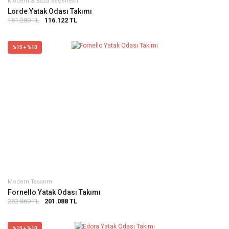
Modern & Baza Seçenekli
Lorde Yatak Odası Takımı
161.280 TL
116.122 TL
%15 + %10
Modern Tasarım
Fornello Yatak Odası Takımı
262.860 TL
201.088 TL
%15 + %10