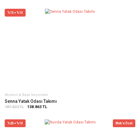
%15 + %10
Modern & Baza Seçenekli
Senna Yatak Odası Takımı
181.520 TL
138.863 TL
%20 + %10
Web'e Özel