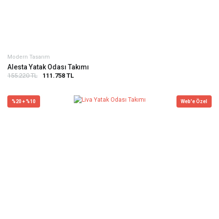
Modern Tasarım
Alesta Yatak Odası Takımı
155.220 TL
111.758 TL
%20 + %10
Web'e Özel