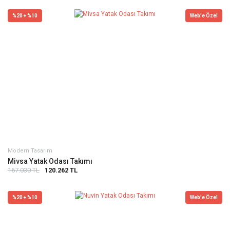
%20 + %10
Web'e Özel
Modern Tasarım
Mivsa Yatak Odası Takımı
167.030 TL
120.262 TL
%20 + %10
Web'e Özel