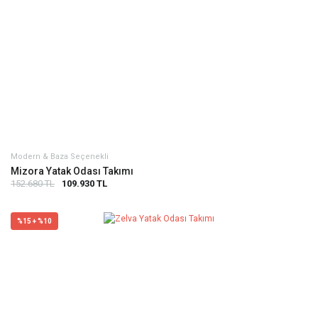
Modern & Baza Seçenekli
Mizora Yatak Odası Takımı
152.680 TL
109.930 TL
%15 + %10