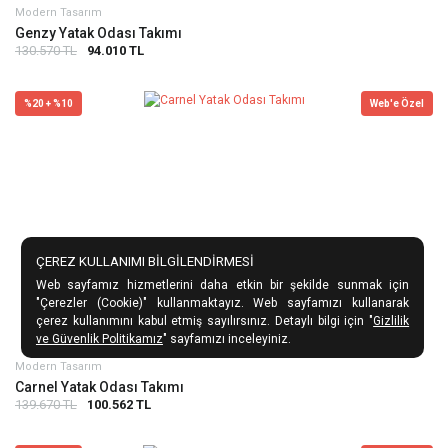
Modern Tasarım
Genzy Yatak Odası Takımı
130.570 TL
94.010 TL
%20 + %10
Web'e Özel
ÇEREZ KULLANIMI BİLGİLENDİRMESİ
Web sayfamız hizmetlerini daha etkin bir şekilde sunmak için
"Çerezler (Cookie)" kullanmaktayız. Web sayfamızı kullanarak
çerez kullanımını kabul etmiş sayılırsınız. Detaylı bilgi için "
Gizlilik
ve Güvenlik Politikamız
" sayfamızı inceleyiniz.
Modern Tasarım
Carnel Yatak Odası Takımı
139.670 TL
100.562 TL