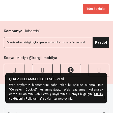
Tüm Sayfalar
Kampanya
Habercisi
Kaydol
Sosyal
Medya
@kargilimobilya
ÇEREZ KULLANIMI BİLGİLENDİRMESİ
Web sayfamız hizmetlerini daha etkin bir şekilde sunmak için
"Çerezler (Cookie)" kullanmaktayız. Web sayfamızı kullanarak
çerez kullanımını kabul etmiş sayılırsınız. Detaylı bilgi için "
Gizlilik
Kurumsal
ve Güvenlik Politikamız
" sayfamızı inceleyiniz.