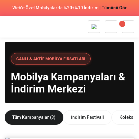
Web'e Özel Mobilyalarda %20+%10 İndirim
|
Tümünü Gör
CANLI & AKTIF MOBILYA FIRSATLARI
Mobilya Kampanyaları &
İndirim Merkezi
Tüm Kampanyalar (
3
)
İndirim Festivali
Koleksiyo