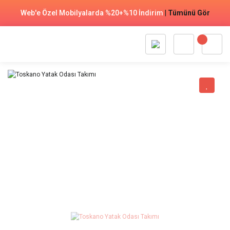
Web'e Özel Mobilyalarda %20+%10 İndirim
|
Tümünü Gör