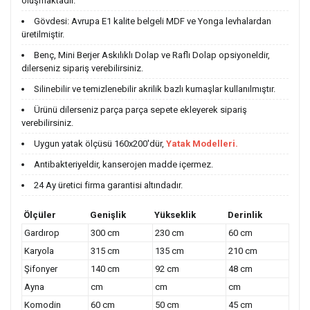
oluşmaktadır.
Gövdesi: Avrupa E1 kalite belgeli MDF ve Yonga levhalardan
üretilmiştir.
Benç, Mini Berjer Askılıklı Dolap ve Raflı Dolap opsiyoneldir,
dilerseniz sipariş verebilirsiniz.
Silinebilir ve temizlenebilir akrilik bazlı kumaşlar kullanılmıştır.
Ürünü dilerseniz parça parça sepete ekleyerek sipariş
verebilirsiniz.
Uygun yatak ölçüsü 160x200'dür,
Yatak Modelleri.
Antibakteriyeldir, kanserojen madde içermez.
24 Ay üretici firma garantisi altındadır.
Ölçüler
Genişlik
Yükseklik
Derinlik
Gardırop
300 cm
230 cm
60 cm
Karyola
315 cm
135 cm
210 cm
Şifonyer
140 cm
92 cm
48 cm
Ayna
cm
cm
cm
Komodin
60 cm
50 cm
45 cm