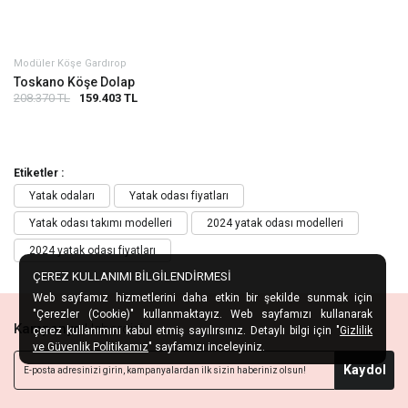
Modüler Köşe Gardırop
Toskano Köşe Dolap
208.370 TL
159.403 TL
Etiketler :
Yatak odaları
Yatak odası fiyatları
Yatak odası takımı modelleri
2024 yatak odası modelleri
2024 yatak odası fiyatları
ÇEREZ KULLANIMI BİLGİLENDİRMESİ
Web sayfamız hizmetlerini daha etkin bir şekilde sunmak için
"Çerezler (Cookie)" kullanmaktayız. Web sayfamızı kullanarak
Kampanya
Habercisi
çerez kullanımını kabul etmiş sayılırsınız. Detaylı bilgi için "
Gizlilik
ve Güvenlik Politikamız
" sayfamızı inceleyiniz.
Kaydol