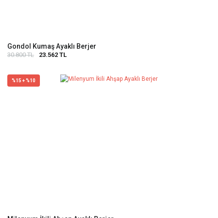
Gondol Kumaş Ayaklı Berjer
30.800 TL
23.562 TL
%15 + %10