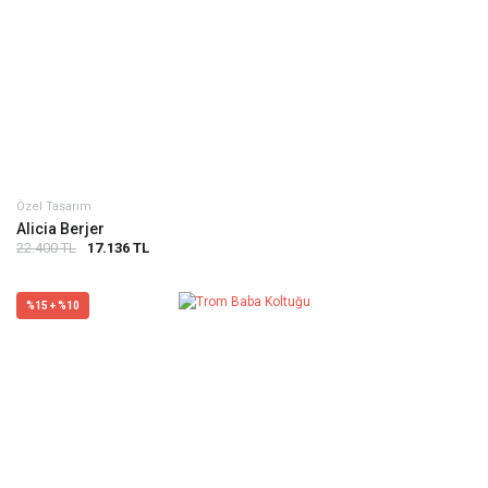
Özel Tasarım
Alicia Berjer
22.400 TL
17.136 TL
%15 + %10