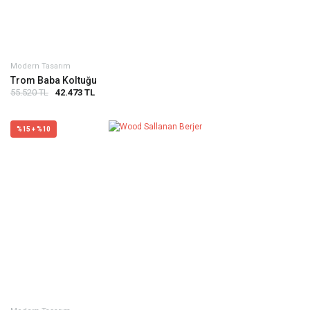
Modern Tasarım
Trom Baba Koltuğu
55.520 TL
42.473 TL
%15 + %10