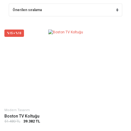
%15 + %10
Modern Tasarım
Boston TV Koltuğu
51.480 TL
39.382 TL