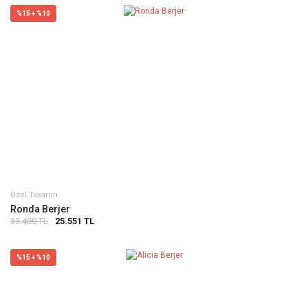
%15 + %10
Özel Tasarım
Ronda Berjer
33.400 TL
25.551 TL
%15 + %10