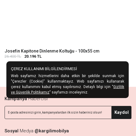
Josefin Kapitone Dinlenme Koltuğu - 100x55 cm
26.400 TL
20.196 TL
ÇEREZ KULLANIMI BİLGİLENDİRMESİ
Web sayfamız hizmetlerini daha etkin bir şekilde sunmak için
"Çerezler (Cookie)" kullanmaktayız. Web sayfamızı kullanarak
çerez kullanımını kabul etmiş sayılırsınız. Detaylı bilgi için "
Gizlilik
ve Güvenlik Politikamız
" sayfamızı inceleyiniz.
Kampanya
Habercisi
Kaydol
Sosyal
Medya
@kargilimobilya