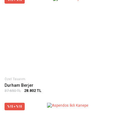
Özel Tasarım
Durham Berjer
37.650 TL
28.802 TL
%15 + %10