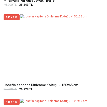
Milenyum İkili Ahşap Ayaklı Berjer
46.200 TL
35.343 TL
%15 + %10
Josefin Kapitone Dinlenme Koltuğu - 150x65 cm
35.200 TL
26.928 TL
%15 + %10