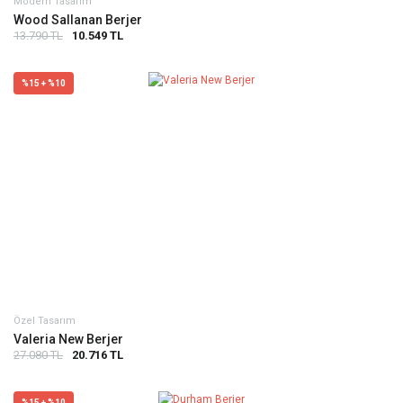
Modern Tasarım
Wood Sallanan Berjer
13.790 TL
10.549 TL
%15 + %10
Özel Tasarım
Valeria New Berjer
27.080 TL
20.716 TL
%15 + %10