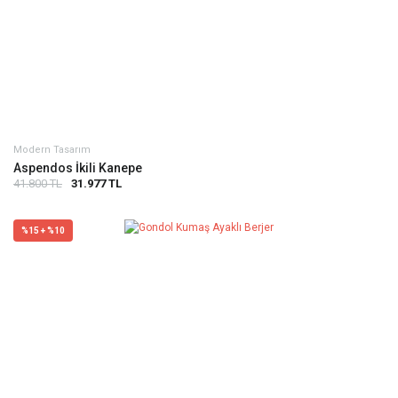
Modern Tasarım
Aspendos İkili Kanepe
41.800 TL
31.977 TL
%15 + %10