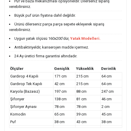
Puf ve baza mekanizması opsiyoneldir. Dilerseniz sipariş
verebilirsiniz.
Büyük puf ürün fiyatına dahil değildir.
Ürünü dilerseniz parça parça sepete ekleyerek sipariş
verebilirsiniz.
Uygun yatak ölçüsü 160x200'dür,
Yatak Modelleri.
Antibaktiriyeldir, kanserojen madde içermez.
24 Ay üretici firma garantisi altındadır.
Ölçüler
Genişlik
Yükseklik
Derinlik
Gardırop 4 Kapılı
171 cm
215 cm
64 cm
Gardırop Tek Kapılı
42 cm
215 cm
64 cm
Karyola (Bazasız)
197 cm
88 cm
247 cm
Şifonyer
138 cm
81 cm
46 cm
Şifonyer Aynası
78 cm
78 cm
2 cm
Komodin
65 cm
39 cm
45 cm
Puf
38 cm
43 cm
38 cm