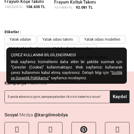
Frayum Köşe Takımı
Frayum Koltuk Takımı
145.320 TL
104.630 TL
127.890 TL
92.081 TL
Etiketler :
Yatak odaları
Yatak odası takımı
Yatak odası modelleri
Yatak odası fiyatları
Yatak odası tasarımları
ÇEREZ KULLANIMI BİLGİLENDİRMESİ
2025 yatak odası modelleri
2025 yatak odası fiyatları
Web sayfamız hizmetlerini daha etkin bir şekilde sunmak için
"Çerezler (Cookie)" kullanmaktayız. Web sayfamızı kullanarak
çerez kullanımını kabul etmiş sayılırsınız. Detaylı bilgi için "
Gizlilik
ve Güvenlik Politikamız
" sayfamızı inceleyiniz.
Kampanya
Habercisi
Kaydol
Sosyal
Medya
@kargilimobilya