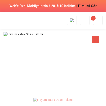
Web'e Özel Mobilyalarda %20+%10 İndirim
|
Tümünü Gör