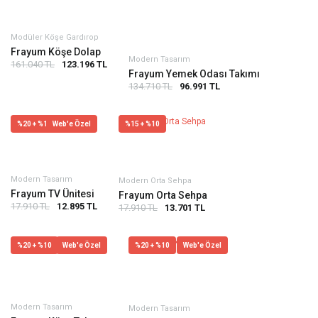
Modüler Köşe Gardırop
Frayum Köşe Dolap
Modern Tasarım
161.040 TL
123.196 TL
Frayum Yemek Odası Takımı
134.710 TL
96.991 TL
%20 + %10
Web'e Özel
%15 + %10
Modern Tasarım
Modern Orta Sehpa
Frayum TV Ünitesi
Frayum Orta Sehpa
17.910 TL
12.895 TL
17.910 TL
13.701 TL
%20 + %10
Web'e Özel
%20 + %10
Web'e Özel
Modern Tasarım
Modern Tasarım