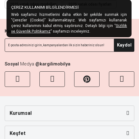
2025 yatak odası modelleri
2025 yatak odası fiyatları
ÇEREZ KULLANIMI BİLGİLENDİRMESİ
Web sayfamız hizmetlerini daha etkin bir şekilde sunmak için
"Çerezler (Cookie)" kullanmaktayız. Web sayfamızı kullanarak
çerez kullanımını kabul etmiş sayılırsınız. Detaylı bilgi için "
Gizlilik
Kampanya
Habercisi
ve Güvenlik Politikamız
" sayfamızı inceleyiniz.
Kaydol
Sosyal
Medya
@kargilimobilya
Kurumsal
Keşfet