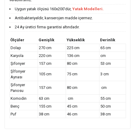
Uygun yatak ölçüsü 160x200'dür,
Yatak Modelleri.
Antibakteriyeldir, kanserojen madde içermez.
24 Ay üretici firma garantisi altındadır.
Ölçüler
Genişlik
Yükseklik
Derinlik
Dolap
270 cm
225 cm
65 cm
Karyola
220 cm
136 cm
cm
Şifonyer
157 cm
80 cm
53 cm
Şİfonyer
105 cm
75 cm
3 cm
Aynası
Şifonyer
157 cm
80 cm
cm
Panosu
Komodin
63 cm
cm
55 cm
Benç
155 cm
45 cm
50 cm
Puf
38 cm
46 cm
38 cm