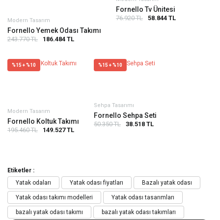
Fornello Tv Ünitesi
76.920 TL
58.844 TL
Modern Tasarım
Fornello Yemek Odası Takımı
243.770 TL
186.484 TL
%15 + %10
%15 + %10
Sehpa Tasarımı
Modern Tasarım
Fornello Sehpa Seti
Fornello Koltuk Takımı
50.350 TL
38.518 TL
195.460 TL
149.527 TL
Etiketler :
Yatak odaları
Yatak odası fiyatları
Bazalı yatak odası
Yatak odası takımı modelleri
Yatak odası tasarımları
bazalı yatak odası takımı
bazalı yatak odası takımları