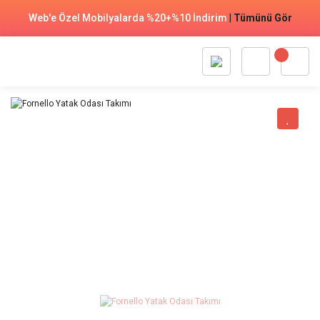
Web'e Özel Mobilyalarda %20+%10 İndirim
|
Tümünü Gör