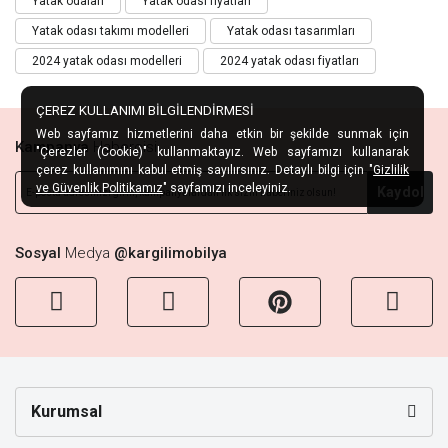
Yatak odaları
Yatak odası fiyatları
Yatak odası takımı modelleri
Yatak odası tasarımları
2024 yatak odası modelleri
2024 yatak odası fiyatları
ÇEREZ KULLANIMI BİLGİLENDİRMESİ
Web sayfamız hizmetlerini daha etkin bir şekilde sunmak için
Kampanya
Habercisi
"Çerezler (Cookie)" kullanmaktayız. Web sayfamızı kullanarak
çerez kullanımını kabul etmiş sayılırsınız. Detaylı bilgi için "
Gizlilik
ve Güvenlik Politikamız
" sayfamızı inceleyiniz.
Kaydol
Sosyal
Medya
@kargilimobilya
Kurumsal