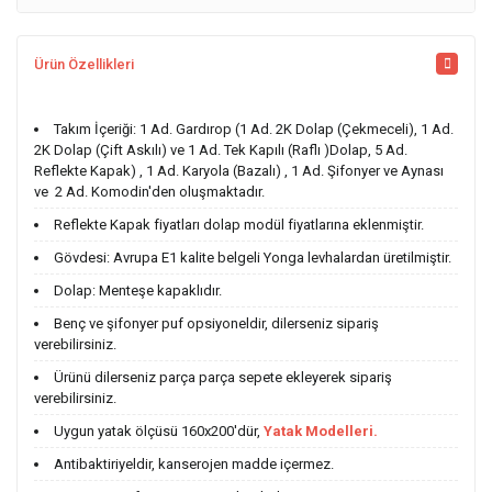
Ürün Özellikleri
Takım İçeriği: 1 Ad. Gardırop (1 Ad. 2K Dolap (Çekmeceli), 1 Ad.
2K Dolap (Çift Askılı) ve 1 Ad. Tek Kapılı (Raflı )Dolap, 5 Ad.
Reflekte Kapak) , 1 Ad. Karyola (Bazalı) , 1 Ad. Şifonyer ve Aynası
ve 2 Ad. Komodin'den oluşmaktadır.
Reflekte Kapak fiyatları dolap modül fiyatlarına eklenmiştir.
Gövdesi: Avrupa E1 kalite belgeli Yonga levhalardan üretilmiştir.
Dolap: Menteşe kapaklıdır.
Benç ve şifonyer puf opsiyoneldir, dilerseniz sipariş
verebilirsiniz.
Ürünü dilerseniz parça parça sepete ekleyerek sipariş
verebilirsiniz.
Uygun yatak ölçüsü 160x200'dür,
Yatak Modelleri.
Antibaktiriyeldir, kanserojen madde içermez.