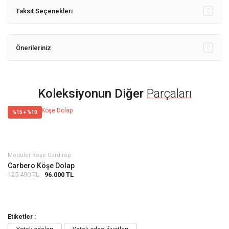
Taksit Seçenekleri
Önerileriniz
Koleksiyonun Diğer
Parçaları
%15 + %10
Modüler Köşe Gardırop
Carbero Köşe Dolap
125.490 TL
96.000 TL
Etiketler :