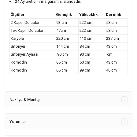
24 Ay üretici firma garantisi altındadır.
Ölçüler
Genişlik
Yükseklik
Derinlik
2 Kapılı Dolaplar
93 cm
222 cm
58 cm
Tek Kapılı Dolaplar
47cm
222 cm
58 cm
Karyola
220 cm
110 cm
237 cm
Şifonyer
144 cm
84 cm
43 cm
Şifonyer Aynası
90 cm
90 cm
cm
Komodin
65 cm
50 cm
43 cm
Komodin
66 cm
99 cm
46 cm
Nakliye & Montaj
Yorumlar