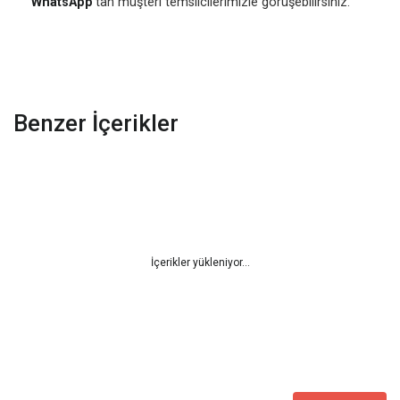
WhatsApp
'tan müşteri temsilcilerimizle görüşebilirsiniz.
Benzer İçerikler
İçerikler yükleniyor…