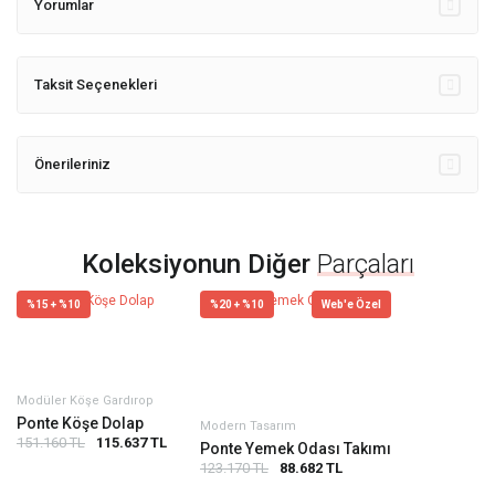
Yorumlar
Taksit Seçenekleri
Önerileriniz
Koleksiyonun Diğer
Parçaları
%15 + %10
%20 + %10
Web'e Özel
Modüler Köşe Gardırop
Ponte Köşe Dolap
Modern Tasarım
151.160 TL
115.637 TL
Ponte Yemek Odası Takımı
123.170 TL
88.682 TL