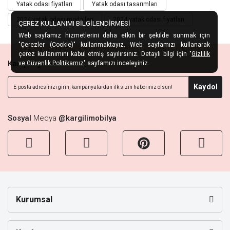
Yatak odası fiyatları
Yatak odası tasarımları
2024 yatak odası modelleri
2024 yatak odası fiyatları
ÇEREZ KULLANIMI BİLGİLENDİRMESİ
Web sayfamız hizmetlerini daha etkin bir şekilde sunmak için
"Çerezler (Cookie)" kullanmaktayız. Web sayfamızı kullanarak
çerez kullanımını kabul etmiş sayılırsınız. Detaylı bilgi için "
Gizlilik
Kampanya
Habercisi
ve Güvenlik Politikamız
" sayfamızı inceleyiniz.
Kaydol
Sosyal
Medya
@kargilimobilya
Kurumsal