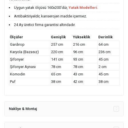
Uygun yatak ölçüsü 160x200'dür,
Yatak Modelleri.
Antibaktiriyeldir, kanserojen madde içermez.
24 Ay üretici firma garantisi altındadır.
Ölçüler
Genişlik
Yükseklik
Derinlik
Gardırop
257 cm
216 cm
64 cm
Karyola (Bazasız)
220 cm
96 cm
236 cm
Şifonyer
141 cm
93 cm
45 cm
Şifonyer Aynası
78 cm
78 cm
2 cm
Komodin
65 cm
43 cm
45 cm
Puf
38 cm
42 cm
38 cm
Nakliye & Montaj