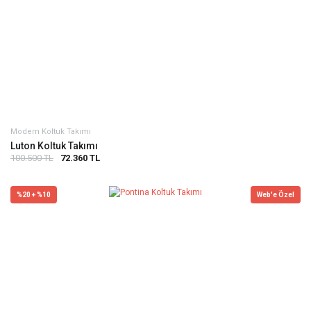
Modern Koltuk Takımı
Luton Koltuk Takımı
100.500 TL
72.360 TL
%20 + %10
Web'e Özel