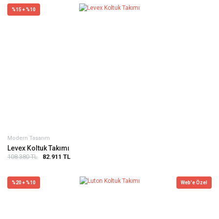
%15 + %10
Modern Tasarım
Levex Koltuk Takımı
108.380 TL
82.911 TL
%20 + %10
Web'e Özel