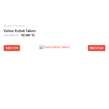
Modern Tasarım
Velnur Koltuk Takımı
127.890 TL
92.081 TL
%20 + %10
Web'e Özel