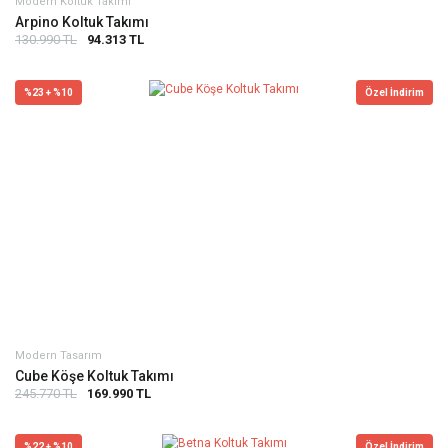
Modern Koltuk Takımı
Arpino Koltuk Takımı
130.990 TL
94.313 TL
%23 + %10
Özel İndirim
Modern Tasarım
Cube Köşe Koltuk Takımı
245.770 TL
169.990 TL
%22 + %10
Özel İndirim