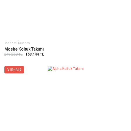
Modern Tasarım
Moshe Koltuk Takımı
213.260 TL
163.144 TL
%15 + %10