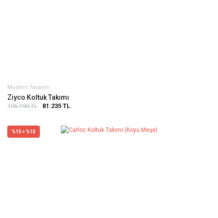
Modern Tasarım
Ziyco Koltuk Takımı
106.190 TL
81.235 TL
%15 + %10