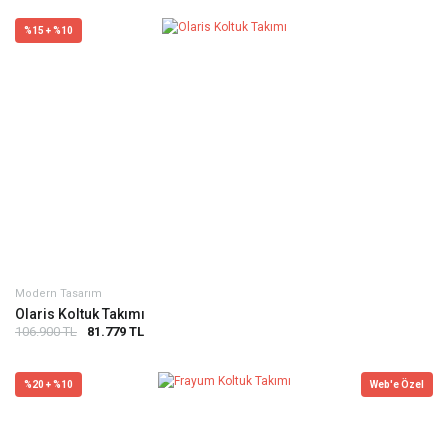
%15 + %10
Modern Tasarım
Olaris Koltuk Takımı
106.900 TL
81.779 TL
%20 + %10
Web'e Özel