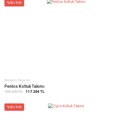
%15 + %10
Modern Tasarım
Pentos Koltuk Takımı
153.260 TL
117.244 TL
%15 + %10