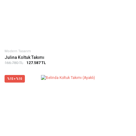
Modern Tasarım
Julina Koltuk Takımı
166.780 TL
127.587 TL
%15 + %10