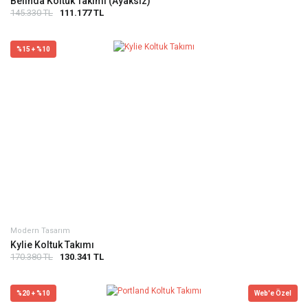
Belinda Koltuk Takımı (Ayaksız)
145.330 TL
111.177 TL
%15 + %10
Modern Tasarım
Kylie Koltuk Takımı
170.380 TL
130.341 TL
%20 + %10
Web'e Özel