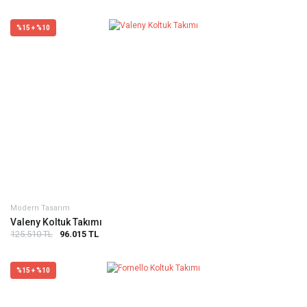
%15 + %10
Modern Tasarım
Valeny Koltuk Takımı
125.510 TL
96.015 TL
%15 + %10