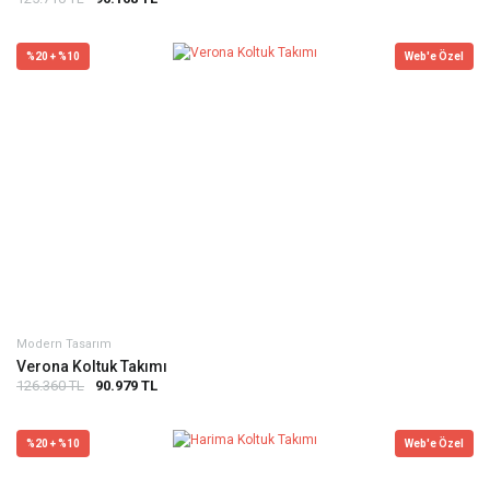
%20 + %10
Web'e Özel
Modern Tasarım
Verona Koltuk Takımı
126.360 TL
90.979 TL
%20 + %10
Web'e Özel