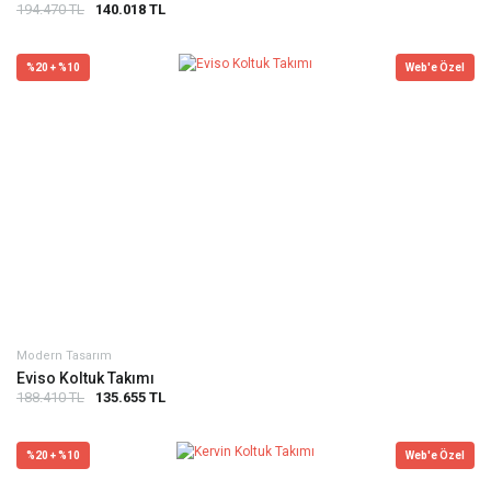
194.470 TL
140.018 TL
%20 + %10
Web'e Özel
Modern Tasarım
Eviso Koltuk Takımı
188.410 TL
135.655 TL
%20 + %10
Web'e Özel