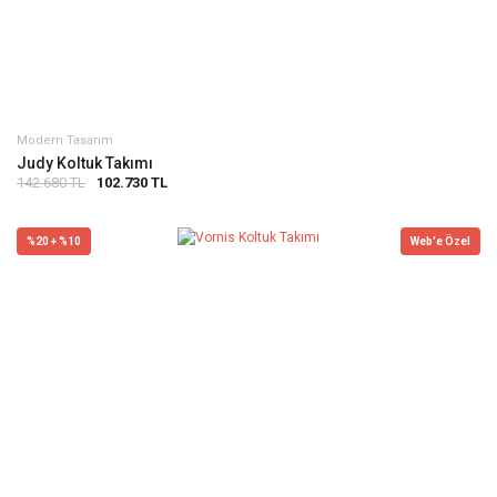
Modern Tasarım
Judy Koltuk Takımı
142.680 TL
102.730 TL
%20 + %10
Web'e Özel