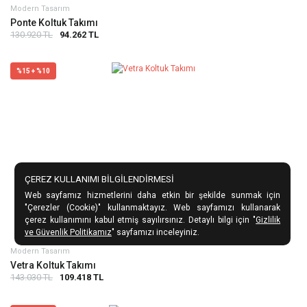
Modern Tasarım
Ponte Koltuk Takımı
130.920 TL
94.262 TL
%15 + %10
ÇEREZ KULLANIMI BİLGİLENDİRMESİ
Web sayfamız hizmetlerini daha etkin bir şekilde sunmak için
"Çerezler (Cookie)" kullanmaktayız. Web sayfamızı kullanarak
çerez kullanımını kabul etmiş sayılırsınız. Detaylı bilgi için "
Gizlilik
ve Güvenlik Politikamız
" sayfamızı inceleyiniz.
Modern Tasarım
Vetra Koltuk Takımı
143.030 TL
109.418 TL