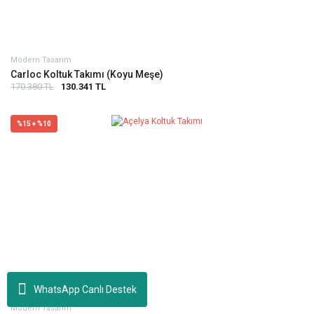
Modern Tasarım
Carloc Koltuk Takımı (Koyu Meşe)
170.380 TL
130.341 TL
%15 + %10
WhatsApp Canlı Destek
Modern Tasarım