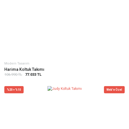
Modern Tasarım
Harima Koltuk Takımı
106.990 TL
77.033 TL
%20 + %10
Web'e Özel