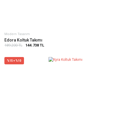
Modern Tasarım
Edora Koltuk Takımı
189.200 TL
144.738 TL
%15 + %10