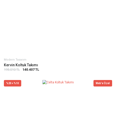
Modern Tasarım
Kervin Koltuk Takımı
195.010 TL
140.407 TL
%20 + %10
Web'e Özel