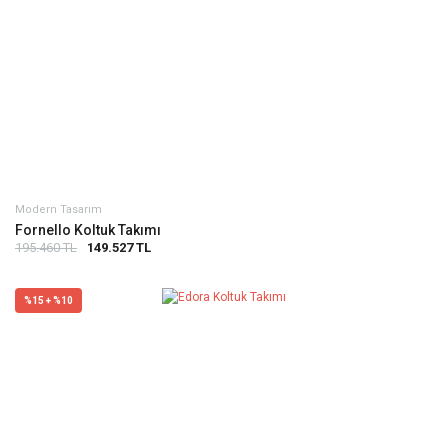
Modern Tasarım
Fornello Koltuk Takımı
195.460 TL
149.527 TL
%15 + %10