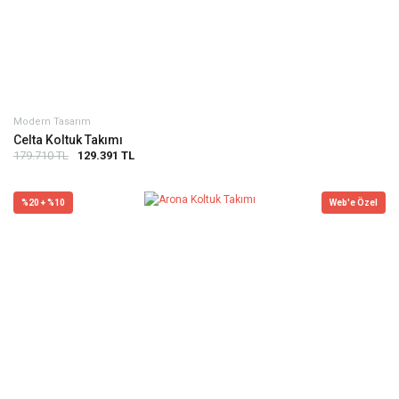
Modern Tasarım
Celta Koltuk Takımı
179.710 TL
129.391 TL
%20 + %10
Web'e Özel