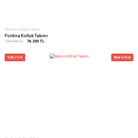
Modern Koltuk Takımı
Pontina Koltuk Takımı
105.840 TL
76.205 TL
%20 + %10
Web'e Özel