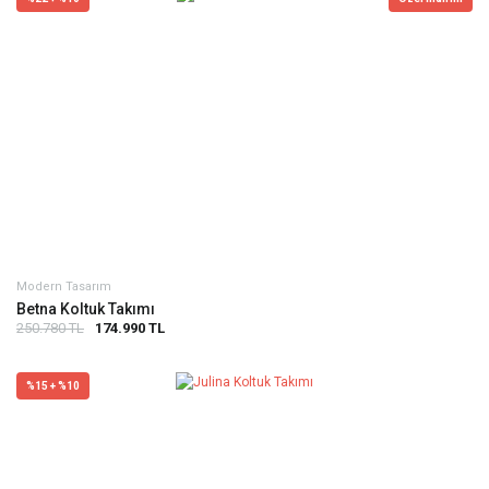
Modern Tasarım
Betna Koltuk Takımı
250.780 TL
174.990 TL
%15 + %10