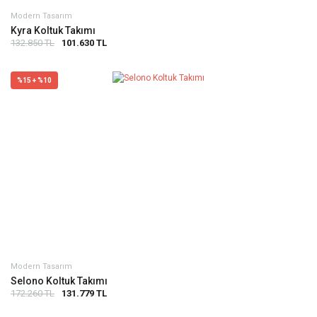
Modern Tasarım
Kyra Koltuk Takımı
132.850 TL
101.630 TL
%15 + %10
Modern Tasarım
Selono Koltuk Takımı
172.260 TL
131.779 TL