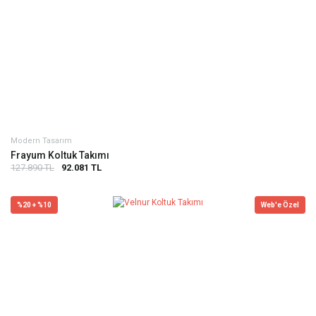
Modern Tasarım
Frayum Koltuk Takımı
127.890 TL
92.081 TL
%20 + %10
Web'e Özel