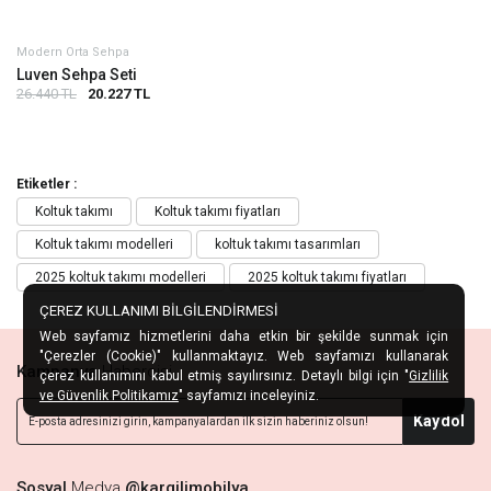
Modern Orta Sehpa
Luven Sehpa Seti
26.440 TL
20.227 TL
Etiketler :
Koltuk takımı
Koltuk takımı fiyatları
Koltuk takımı modelleri
koltuk takımı tasarımları
2025 koltuk takımı modelleri
2025 koltuk takımı fiyatları
ÇEREZ KULLANIMI BİLGİLENDİRMESİ
Web sayfamız hizmetlerini daha etkin bir şekilde sunmak için
"Çerezler (Cookie)" kullanmaktayız. Web sayfamızı kullanarak
Kampanya
Habercisi
çerez kullanımını kabul etmiş sayılırsınız. Detaylı bilgi için "
Gizlilik
ve Güvenlik Politikamız
" sayfamızı inceleyiniz.
Kaydol
Sosyal
Medya
@kargilimobilya