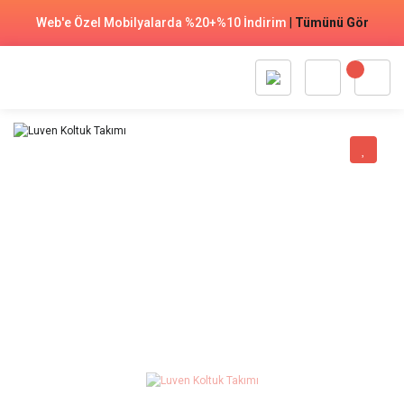
Web'e Özel Mobilyalarda %20+%10 İndirim
|
Tümünü Gör