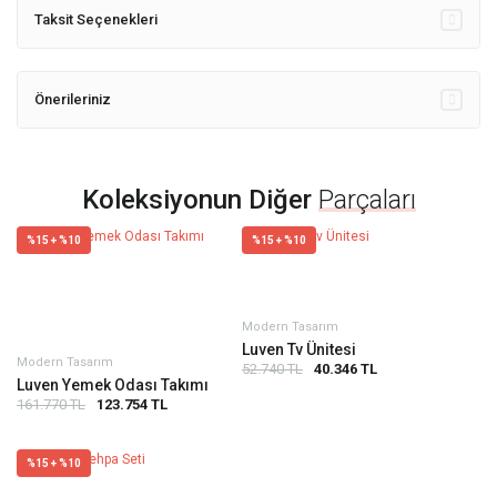
Taksit Seçenekleri
Önerileriniz
Koleksiyonun Diğer
Parçaları
%15 + %10
%15 + %10
Modern Tasarım
Luven Tv Ünitesi
Modern Tasarım
52.740 TL
40.346 TL
Luven Yemek Odası Takımı
161.770 TL
123.754 TL
%15 + %10