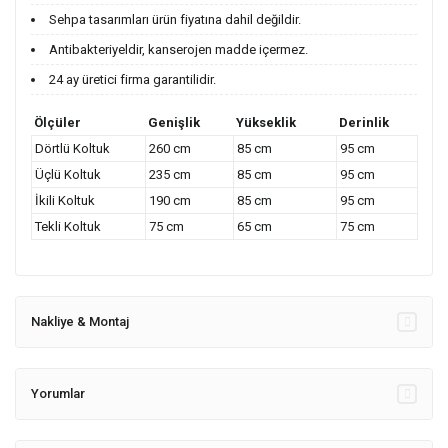
Sehpa tasarımları ürün fiyatına dahil değildir.
Antibakteriyeldir, kanserojen madde içermez.
24 ay üretici firma garantilidir.
Ölçüler
Genişlik
Yükseklik
Derinlik
Dörtlü Koltuk
260 cm
85 cm
95 cm
Üçlü Koltuk
235 cm
85 cm
95 cm
İkili Koltuk
190 cm
85 cm
95 cm
Tekli Koltuk
75 cm
65 cm
75 cm
Nakliye & Montaj
Yorumlar