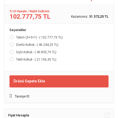
%10 Havale / Nakit İndirimi
102.777,75 TL
Kazancınız:
31.572,25 TL
Seçenekler
Takım (3+3+1) - ( 102.777,75 TL)
Dörtlü Koltuk - ( 46.244,25 TL)
Üçlü Koltuk - ( 40.835,70 TL)
Tekli Koltuk - ( 21.106,35 TL)
Ürünü Sepete Ekle
Tavsiye Et
Fiyat Hesapla