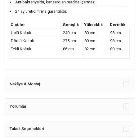
Antibakteriyeldir, kanserojen madde içermez.
24 ay üretici firma garantilidir.
Ölçüler
Genişlik
Yükseklik
Derinlik
Üçlü Koltuk
240 cm
80 cm
98 cm
Dörtlü Koltuk
275 cm
80 cm
98 cm
Tekli Koltuk
86 cm
82 cm
80 cm
Nakliye & Montaj
Yorumlar
Taksit Seçenekleri