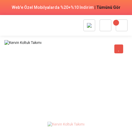
Web'e Özel Mobilyalarda %20+%10 İndirim
|
Tümünü Gör