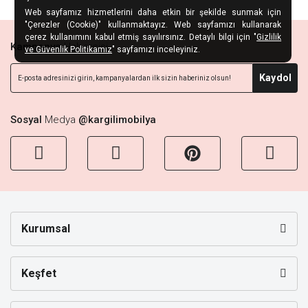
Web sayfamız hizmetlerini daha etkin bir şekilde sunmak için
"Çerezler (Cookie)" kullanmaktayız. Web sayfamızı kullanarak
çerez kullanımını kabul etmiş sayılırsınız. Detaylı bilgi için "
Gizlilik
Kampanya
Habercisi
ve Güvenlik Politikamız
" sayfamızı inceleyiniz.
Kaydol
Sosyal
Medya
@kargilimobilya
Kurumsal
Keşfet