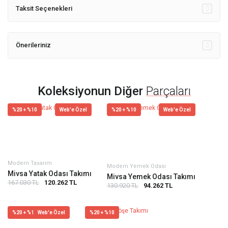
Taksit Seçenekleri
Önerileriniz
Koleksiyonun Diğer
Parçaları
%20 + %10
Web'e Özel
%20 + %10
Web'e Özel
Modern Tasarım
Modern Yemek Odası
Mivsa Yatak Odası Takımı
Mivsa Yemek Odası Takımı
167.030 TL
120.262 TL
130.920 TL
94.262 TL
%20 + %10
Web'e Özel
%20 + %10