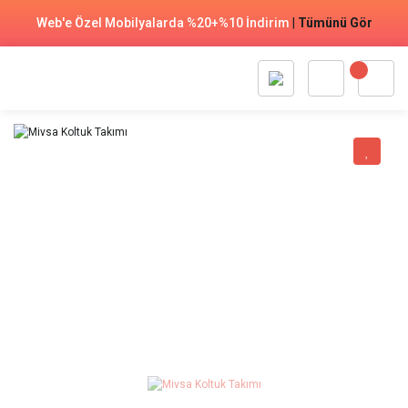
Web'e Özel Mobilyalarda %20+%10 İndirim
|
Tümünü Gör