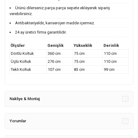
Ürünü dilerseniz parça parça sepete ekleyerek sipariş
verebilirsiniz.
Antibakteriyeldir, kanserojen madde içermez.
24 ay üretici firma garantilidir.
Ölçüler
Genişlik
Yükseklik
Derinlik
Dörtlü Koltuk
360 cm
75 cm
110 cm
Üçlü Koltuk
276 cm
75 cm
110 cm
Tekli Koltuk
107 cm
83 cm
99 cm
Nakliye & Montaj
Yorumlar