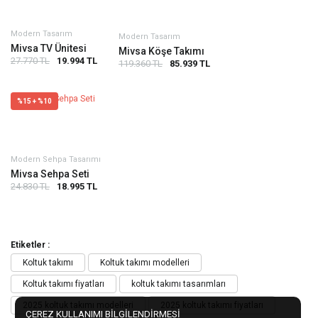
Modern Tasarım
Modern Tasarım
Mivsa TV Ünitesi
Mivsa Köşe Takımı
27.770 TL
19.994 TL
119.360 TL
85.939 TL
%15 + %10
Modern Sehpa Tasarımı
Mivsa Sehpa Seti
24.830 TL
18.995 TL
Etiketler :
Koltuk takımı
Koltuk takımı modelleri
Koltuk takımı fiyatları
koltuk takımı tasarımları
2025 koltuk takımı modelleri
2025 koltuk takımı fiyatları
ÇEREZ KULLANIMI BİLGİLENDİRMESİ