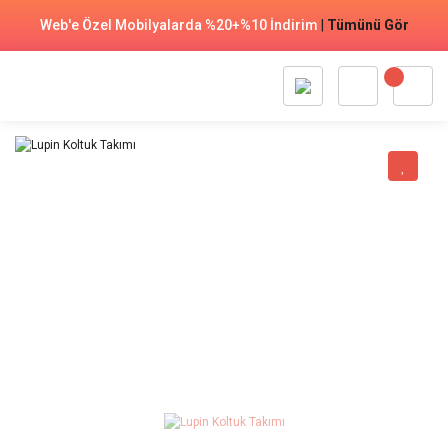
Web'e Özel Mobilyalarda %20+%10 İndirim
|
Tümünü Gör