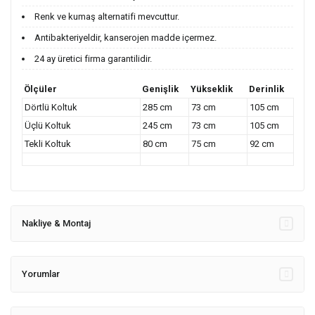
Renk ve kumaş alternatifi mevcuttur.
Antibakteriyeldir, kanserojen madde içermez.
24 ay üretici firma garantilidir.
Ölçüler
Genişlik
Yükseklik
Derinlik
Dörtlü Koltuk
285 cm
73 cm
105 cm
Üçlü Koltuk
245 cm
73 cm
105 cm
Tekli Koltuk
80 cm
75 cm
92 cm
Nakliye & Montaj
Yorumlar