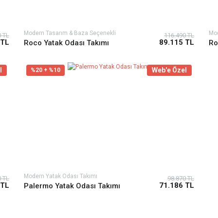
Modern Tasarım & Baza Seçenekli
Mo
0 TL
116.490 TL
 TL
89.115 TL
Roco Yatak Odası Takımı
Ro
l
Web'e Özel
%20 + %10
Modern Yatak Odası Takımı
0 TL
98.870 TL
 TL
71.186 TL
Palermo Yatak Odası Takımı