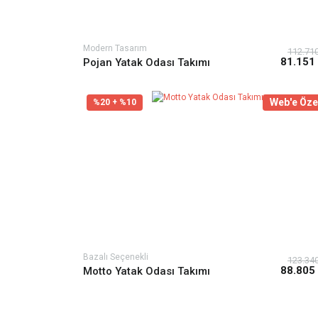
Modern Tasarım
112.71
81.151
Pojan Yatak Odası Takımı
Web'e Öze
%20 + %10
Bazalı Seçenekli
123.34
88.805
Motto Yatak Odası Takımı