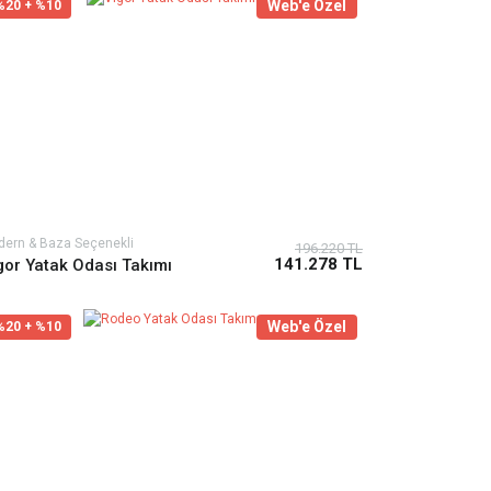
Web'e Özel
%20 + %10
ern & Baza Seçenekli
196.220 TL
141.278 TL
gor Yatak Odası Takımı
Web'e Özel
%20 + %10