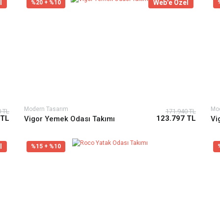
l
Web'e Özel
%20 + %10
Modern Tasarım
Mod
0 TL
171.940 TL
 TL
123.797 TL
Vigor Yemek Odası Takımı
Vi
l
%15 + %10