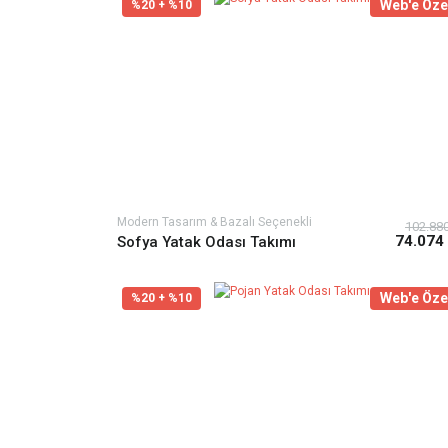
Web'e Öze
%20 + %10
Modern Tasarım & Bazalı Seçenekli
102.88
74.074
Sofya Yatak Odası Takımı
Web'e Öze
%20 + %10