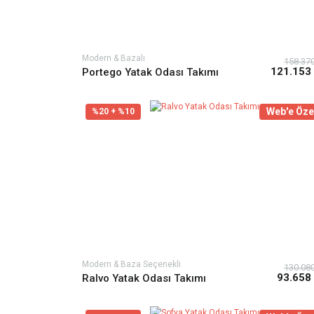
Modern & Bazalı
158.37
121.153
Portego Yatak Odası Takımı
Web'e Öze
%20 + %10
Modern & Baza Seçenekli
130.08
93.658
Ralvo Yatak Odası Takımı