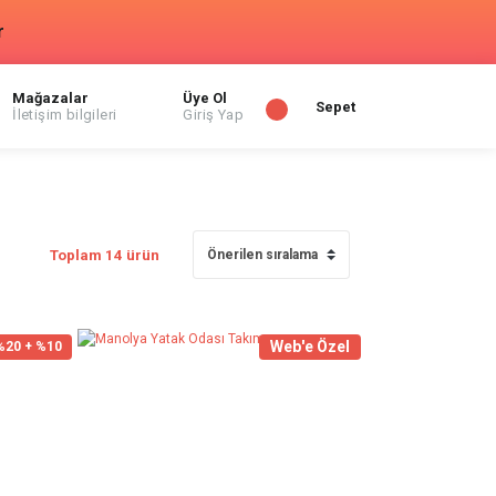
r
Mağazalar
Üye Ol
Sepet
İletişim bilgileri
Giriş Yap
Toplam 14 ürün
Web'e Özel
%20 + %10