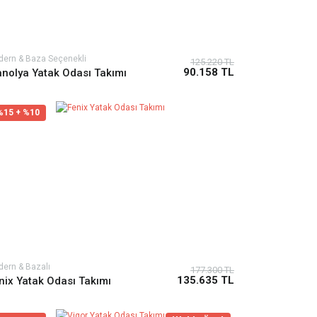
ern & Baza Seçenekli
125.220 TL
90.158 TL
nolya Yatak Odası Takımı
%15 + %10
ern & Bazalı
177.300 TL
135.635 TL
nix Yatak Odası Takımı