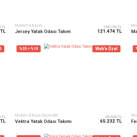
Modern & Bazalı
Mod
0 TL
158.790 TL
 TL
121.474 TL
Jersey Yatak Odası Takım
Ma
l
Web'e Özel
%20 + %10
Modern & Baza Seçenekli
Mod
0 TL
90.600 TL
 TL
65.232 TL
Vektra Yatak Odası Takımı
Fe