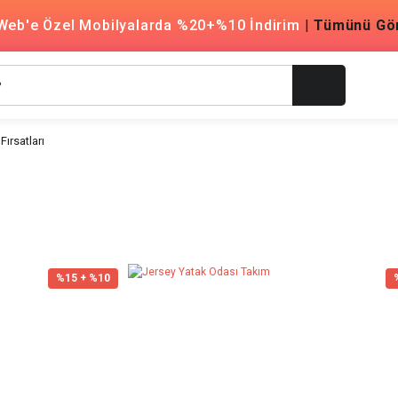
Web'e Özel Mobilyalarda %20+%10 İndirim
|
Tümünü Gö
Fırsatları
%15 + %10