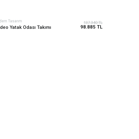
dern Tasarım
137.340 TL
98.885 TL
deo Yatak Odası Takımı