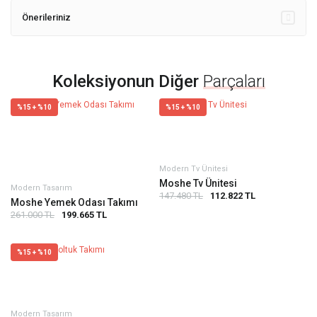
Önerileriniz
Koleksiyonun Diğer
Parçaları
%15 + %10
%15 + %10
Modern Tv Ünitesi
Moshe Tv Ünitesi
Modern Tasarım
147.480 TL
112.822 TL
Moshe Yemek Odası Takımı
261.000 TL
199.665 TL
%15 + %10
Modern Tasarım