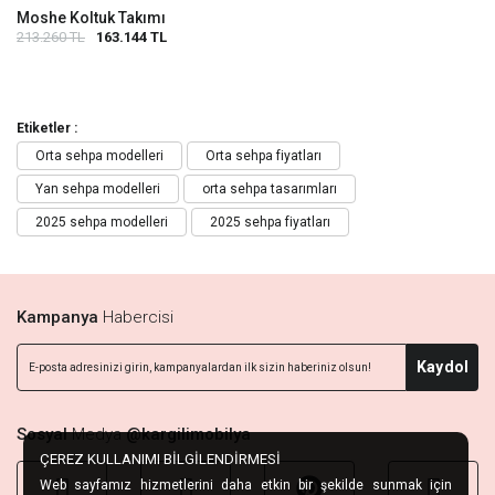
Moshe Koltuk Takımı
213.260 TL
163.144 TL
Etiketler :
Orta sehpa modelleri
Orta sehpa fiyatları
Yan sehpa modelleri
orta sehpa tasarımları
2025 sehpa modelleri
2025 sehpa fiyatları
Kampanya
Habercisi
Kaydol
Sosyal
Medya
@kargilimobilya
ÇEREZ KULLANIMI BİLGİLENDİRMESİ
Web sayfamız hizmetlerini daha etkin bir şekilde sunmak için