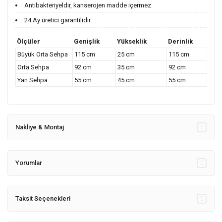
Antibakteriyeldir, kanserojen madde içermez.
24 Ay üretici garantilidir.
Ölçüler
Genişlik
Yükseklik
Derinlik
Büyük Orta Sehpa
115 cm
25 cm
115 cm
Orta Sehpa
92 cm
35 cm
92 cm
Yan Sehpa
55 cm
45 cm
55 cm
Nakliye & Montaj
Yorumlar
Taksit Seçenekleri