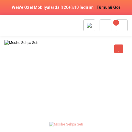
Web'e Özel Mobilyalarda %20+%10 İndirim
|
Tümünü Gör