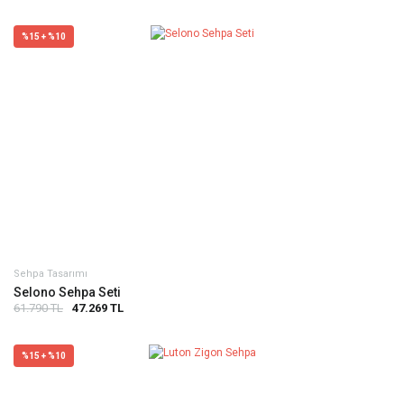
%15 + %10
Sehpa Tasarımı
Selono Sehpa Seti
61.790 TL
47.269 TL
%15 + %10