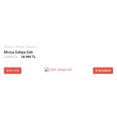
Modern Sehpa Tasarımı
Mivsa Sehpa Seti
24.830 TL
18.995 TL
%15 + %10
Özel İndirim