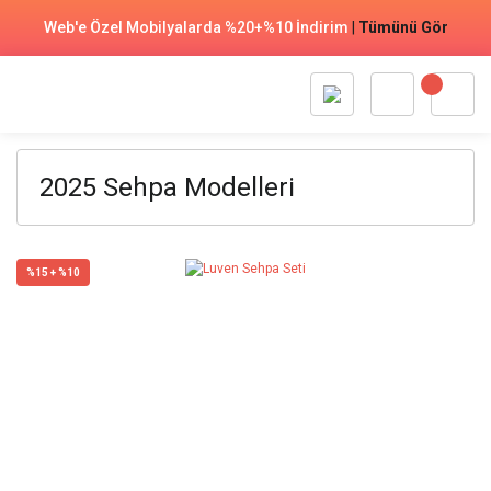
Web'e Özel Mobilyalarda %20+%10 İndirim
|
Tümünü Gör
2025 Sehpa Modelleri
%15 + %10