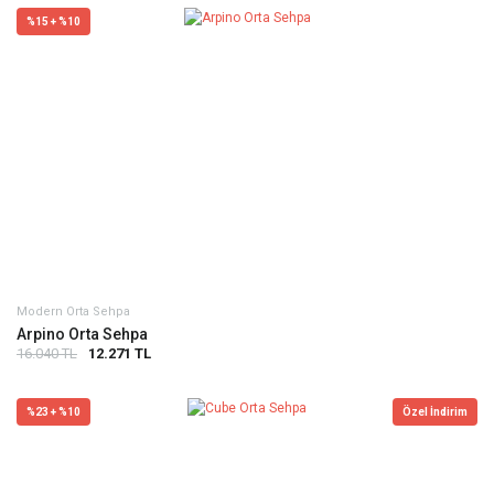
%15 + %10
Modern Orta Sehpa
Arpino Orta Sehpa
16.040 TL
12.271 TL
%23 + %10
Özel İndirim