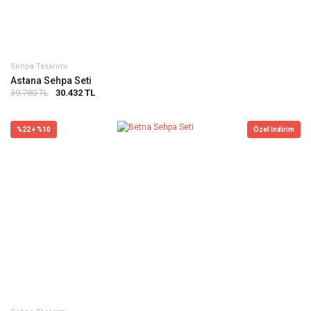
Sehpa Tasarımı
Astana Sehpa Seti
39.780 TL
30.432 TL
%22 + %10
Özel İndirim