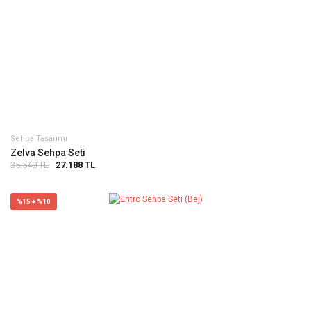
Sehpa Tasarımı
Zelva Sehpa Seti
35.540 TL
27.188 TL
%15 + %10