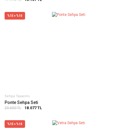
%15 + %10
Sehpa Tasarımı
Ponte Sehpa Seti
23.630 TL
18.077 TL
%15 + %10