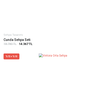
Sehpa Tasarımı
Cunda Sehpa Seti
18.780 TL
14.367 TL
%15 + %10