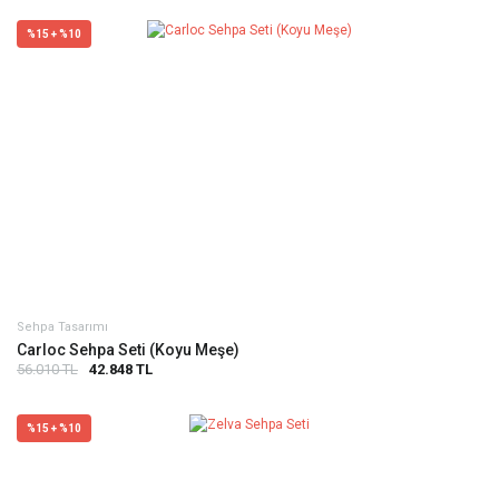
%15 + %10
Sehpa Tasarımı
Carloc Sehpa Seti (Koyu Meşe)
56.010 TL
42.848 TL
%15 + %10