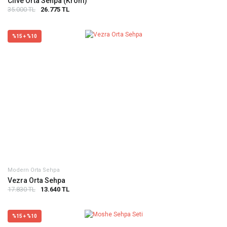
Clive Orta Sehpa (Krom)
35.000 TL
26.775 TL
%15 + %10
Modern Orta Sehpa
Vezra Orta Sehpa
17.830 TL
13.640 TL
%15 + %10