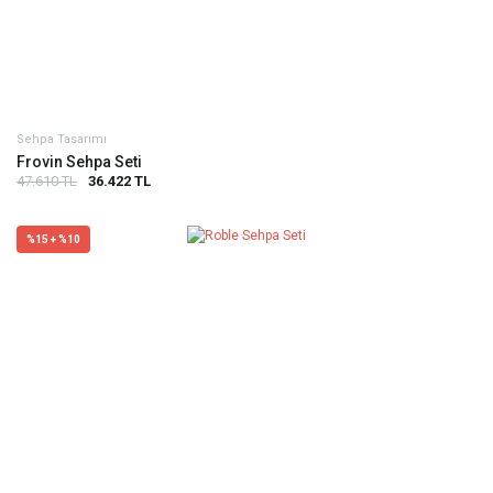
Sehpa Tasarımı
Frovin Sehpa Seti
47.610 TL
36.422 TL
%15 + %10