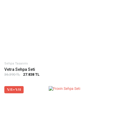
Sehpa Tasarımı
Vetra Sehpa Seti
36.390 TL
27.838 TL
%15 + %10