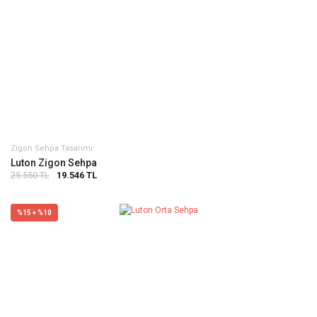
Zigon Sehpa Tasarımı
Luton Zigon Sehpa
25.550 TL
19.546 TL
%15 + %10