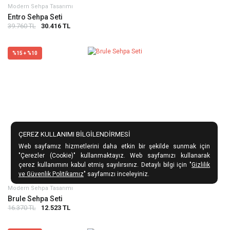
Modern Sehpa Tasarımı
Entro Sehpa Seti
39.760 TL
30.416 TL
%15 + %10
ÇEREZ KULLANIMI BİLGİLENDİRMESİ
Web sayfamız hizmetlerini daha etkin bir şekilde sunmak için
"Çerezler (Cookie)" kullanmaktayız. Web sayfamızı kullanarak
çerez kullanımını kabul etmiş sayılırsınız. Detaylı bilgi için "
Gizlilik
ve Güvenlik Politikamız
" sayfamızı inceleyiniz.
Modern Sehpa Tasarımı
Brule Sehpa Seti
16.370 TL
12.523 TL