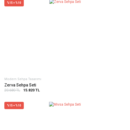
%15 + %10
Modern Sehpa Tasarımı
Zerva Sehpa Seti
20.680 TL
15.820 TL
%15 + %10