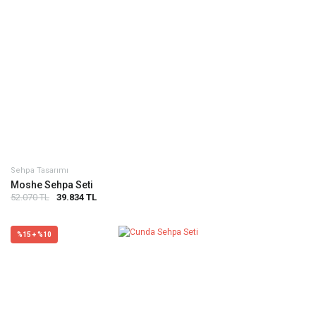
Sehpa Tasarımı
Moshe Sehpa Seti
52.070 TL
39.834 TL
%15 + %10