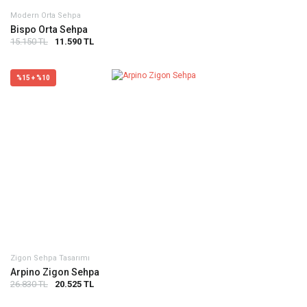
Modern Orta Sehpa
Bispo Orta Sehpa
15.150 TL
11.590 TL
%15 + %10
Zigon Sehpa Tasarımı
Arpino Zigon Sehpa
26.830 TL
20.525 TL