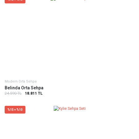
Modern Orta Sehpa
Belinda Orta Sehpa
24.590 TL
18.811 TL
%15 + %10