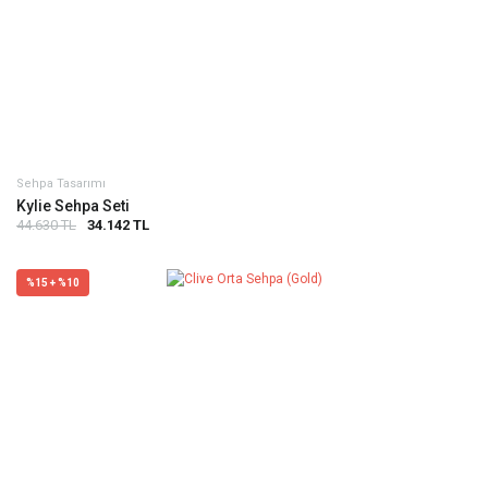
Sehpa Tasarımı
Kylie Sehpa Seti
44.630 TL
34.142 TL
%15 + %10