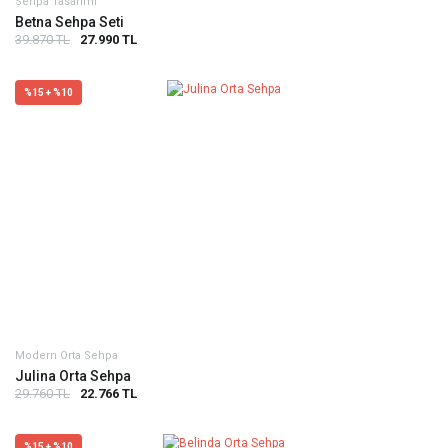
Sehpa Tasarımı
Betna Sehpa Seti
39.870 TL
27.990 TL
%15 + %10
Modern Orta Sehpa
Julina Orta Sehpa
29.760 TL
22.766 TL
%15 + %10