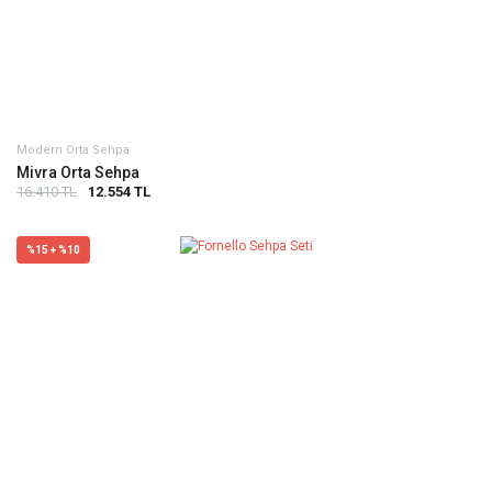
Modern Orta Sehpa
Mivra Orta Sehpa
16.410 TL
12.554 TL
%15 + %10