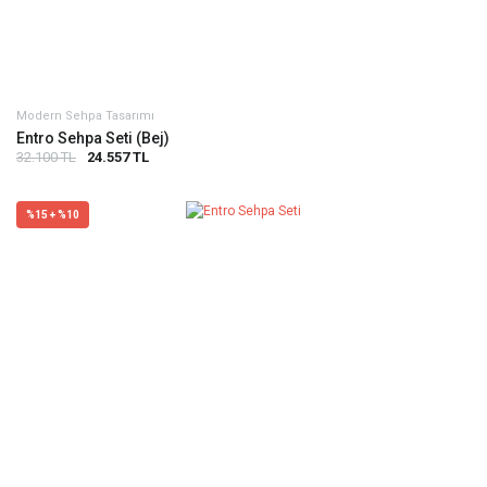
Modern Sehpa Tasarımı
Entro Sehpa Seti (Bej)
32.100 TL
24.557 TL
%15 + %10