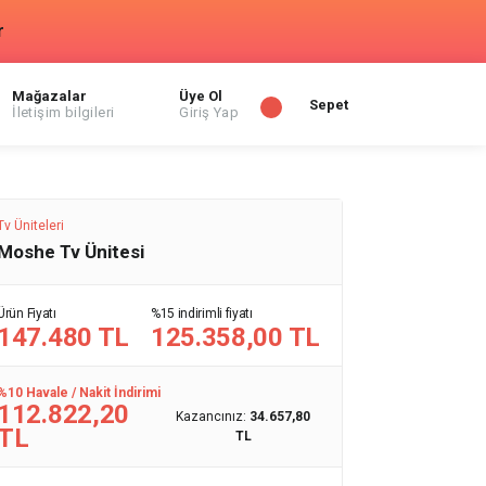
r
Mağazalar
Üye Ol
Sepet
İletişim bilgileri
Giriş Yap
Tv Üniteleri
Moshe Tv Ünitesi
Ürün Fiyatı
%15 indirimli fiyatı
147.480 TL
125.358,00 TL
%10 Havale / Nakit İndirimi
112.822,20
Kazancınız:
34.657,80
TL
TL