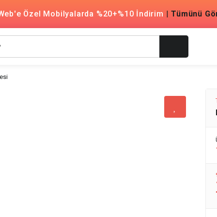
Web'e Özel Mobilyalarda %20+%10 İndirim
|
Tümünü Gö
esi