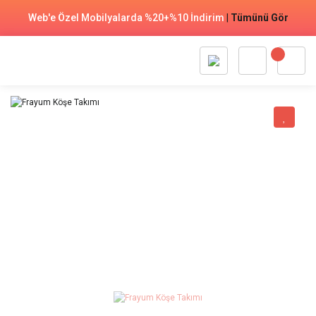
Web'e Özel Mobilyalarda %20+%10 İndirim
|
Tümünü Gör