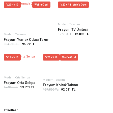
%20 + %10
Web'e Özel
%20 + %10
Web'e Özel
Modern Tasarım
Frayum TV Ünitesi
17.910 TL
12.895 TL
Modern Tasarım
Frayum Yemek Odası Takımı
134.710 TL
96.991 TL
%15 + %10
%20 + %10
Web'e Özel
Modern Orta Sehpa
Modern Tasarım
Frayum Orta Sehpa
Frayum Koltuk Takımı
17.910 TL
13.701 TL
127.890 TL
92.081 TL
Etiketler :