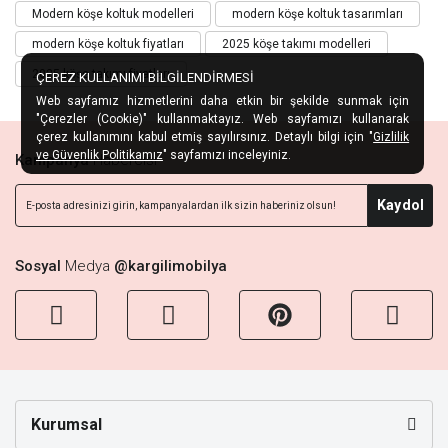
Modern köşe koltuk modelleri
modern köşe koltuk tasarımları
modern köşe koltuk fiyatları
2025 köşe takımı modelleri
2025 köşe takımı fiyatları
ÇEREZ KULLANIMI BİLGİLENDİRMESİ
Web sayfamız hizmetlerini daha etkin bir şekilde sunmak için
"Çerezler (Cookie)" kullanmaktayız. Web sayfamızı kullanarak
çerez kullanımını kabul etmiş sayılırsınız. Detaylı bilgi için "
Gizlilik
ve Güvenlik Politikamız
" sayfamızı inceleyiniz.
Kampanya
Habercisi
Kaydol
Sosyal
Medya
@kargilimobilya
Kurumsal