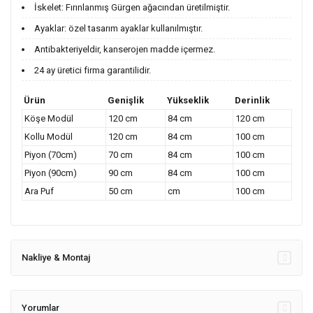
İskelet: Fırınlanmış Gürgen ağacından üretilmiştir.
Ayaklar: özel tasarım ayaklar kullanılmıştır.
Antibakteriyeldir, kanserojen madde içermez.
24 ay üretici firma garantilidir.
Ürün
Genişlik
Yükseklik
Derinlik
Köşe Modül
120 cm
84 cm
120 cm
Kollu Modül
120 cm
84 cm
100 cm
Piyon (70cm)
70 cm
84 cm
100 cm
Piyon (90cm)
90 cm
84 cm
100 cm
Ara Puf
50 cm
cm
100 cm
Nakliye & Montaj
Yorumlar