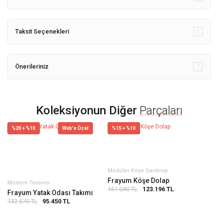
Taksit Seçenekleri
Önerileriniz
Koleksiyonun Diğer
Parçaları
%20 + %10
Web'e Özel
%15 + %10
Modüler Köşe Gardırop
Frayum Köşe Dolap
Modern Tasarım
161.040 TL
123.196 TL
Frayum Yatak Odası Takımı
132.570 TL
95.450 TL