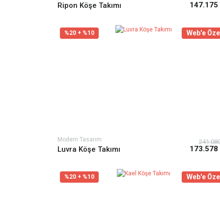
147.175
Ripon Köşe Takımı
Web'e Öze
%20 + %10
Modern Tasarım
241.08
173.578
Luvra Köşe Takımı
Web'e Öze
%20 + %10