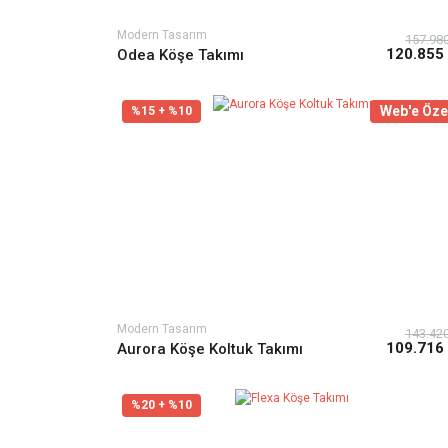
Modern Tasarım
157.98
120.855
Odea Köşe Takımı
Web'e Öze
%15 + %10
Modern Tasarım
143.42
109.716
Aurora Köşe Koltuk Takımı
%20 + %10