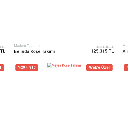
Modern Tasarım
Mo
0 TL
163.810 TL
 TL
125.315 TL
Belinda Köşe Takımı
Al
l
Web'e Özel
%20 + %10