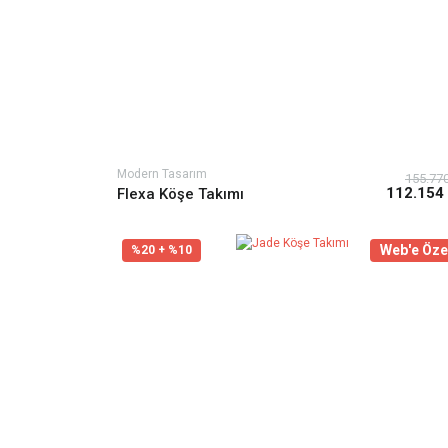
Modern Tasarım
155.77
112.154
Flexa Köşe Takımı
Web'e Öze
%20 + %10