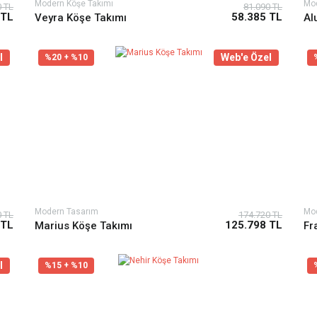
Modern Köşe Takımı
Mo
0 TL
81.090 TL
 TL
58.385 TL
Veyra Köşe Takımı
Al
l
Web'e Özel
%20 + %10
Modern Tasarım
Mo
0 TL
174.720 TL
 TL
125.798 TL
Marius Köşe Takımı
Fr
l
%15 + %10