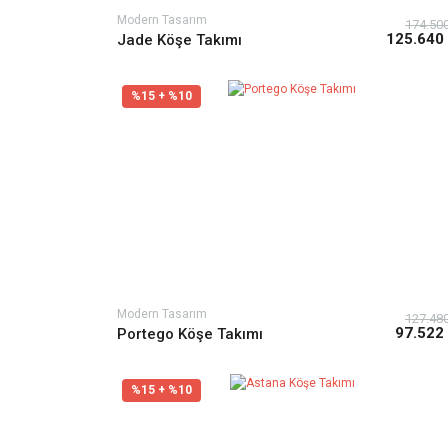
Modern Tasarım
174.50
125.640
Jade Köşe Takımı
%15 + %10
Modern Tasarım
127.48
97.522
Portego Köşe Takımı
%15 + %10