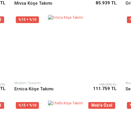
 TL
85.939 TL
Mivsa Köşe Takımı
Or
l
%15 + %10
Modern Tasarım
Mo
0 TL
146.090 TL
 TL
111.759 TL
Ernica Köşe Takımı
Se
l
Web'e Özel
%15 + %10