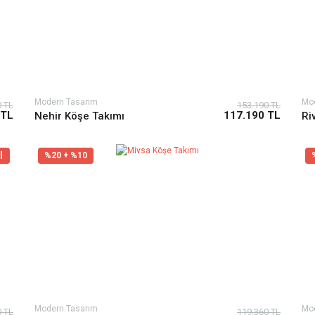
Modern Tasarım
Mo
0 TL
153.190 TL
 TL
117.190 TL
Nehir Köşe Takımı
Ri
l
%20 + %10
Modern Tasarım
Mo
0 TL
119.360 TL