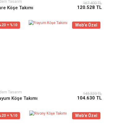
dern Tasarım
167.400 TL
120.528 TL
ure Köşe Takımı
Web'e Özel
%20 + %10
dern Tasarım
145.320 TL
104.630 TL
ayum Köşe Takımı
Web'e Özel
%20 + %10