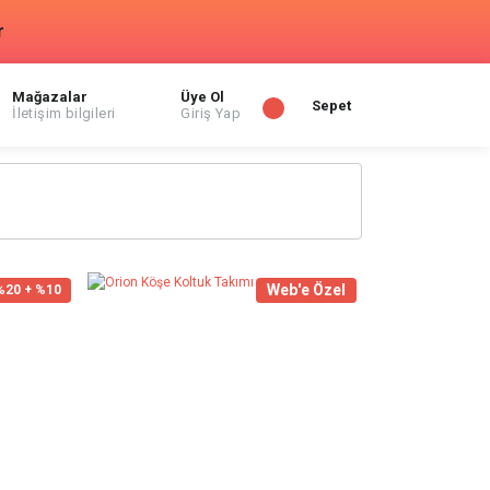
r
Mağazalar
Üye Ol
Sepet
İletişim bilgileri
Giriş Yap
Web'e Özel
%20 + %10