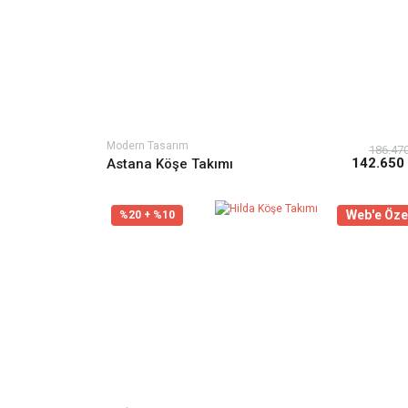
Modern Tasarım
186.47
142.650
Astana Köşe Takımı
Web'e Öze
%20 + %10