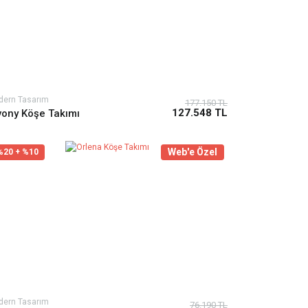
dern Tasarım
177.150 TL
127.548 TL
vony Köşe Takımı
Web'e Özel
%20 + %10
dern Tasarım
76.190 TL