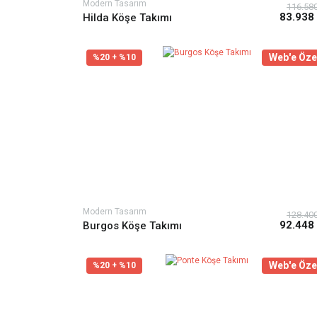
Modern Tasarım
116.58
83.938
Hilda Köşe Takımı
Web'e Öze
%20 + %10
Modern Tasarım
128.40
92.448
Burgos Köşe Takımı
Web'e Öze
%20 + %10