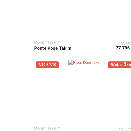
Modern Tasarım
108.05
77.796
Ponte Köşe Takımı
Web'e Öze
%20 + %10
Modern Tasarım
204.41