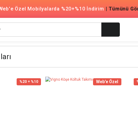
Web'e Özel Mobilyalarda %20+%10 İndirim
|
Tümünü Gö
ları
Web'e Özel
%20 + %10