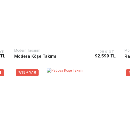
Modern Tasarım
Mo
0 TL
128.610 TL
 TL
92.599 TL
Modera Köşe Takımı
Ra
l
%15 + %10