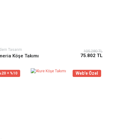
dern Tasarım
105.280 TL
75.802 TL
meria Köşe Takımı
Web'e Özel
%20 + %10