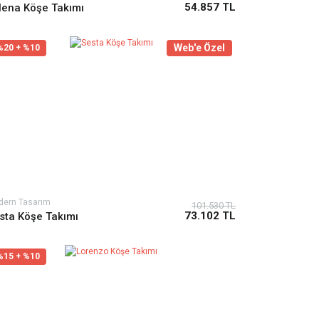
54.857 TL
lena Köşe Takımı
Web'e Özel
%20 + %10
dern Tasarım
101.530 TL
73.102 TL
sta Köşe Takımı
%15 + %10