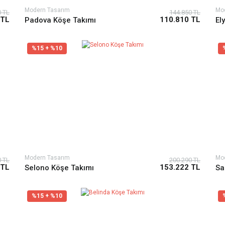
Modern Tasarım
Mo
0 TL
144.850 TL
 TL
110.810 TL
Padova Köşe Takımı
El
%15 + %10
Modern Tasarım
Mo
0 TL
200.290 TL
 TL
153.222 TL
Selono Köşe Takımı
Sa
%15 + %10