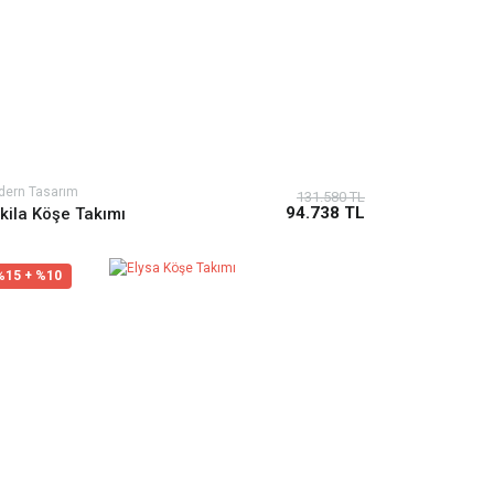
dern Tasarım
131.580 TL
94.738 TL
kila Köşe Takımı
%15 + %10