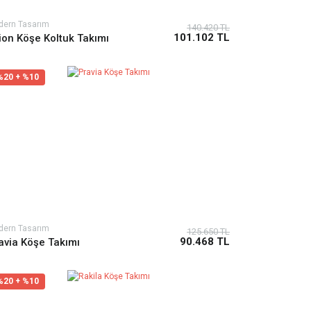
dern Tasarım
140.420 TL
101.102 TL
ion Köşe Koltuk Takımı
%20 + %10
dern Tasarım
125.650 TL
90.468 TL
avia Köşe Takımı
%20 + %10