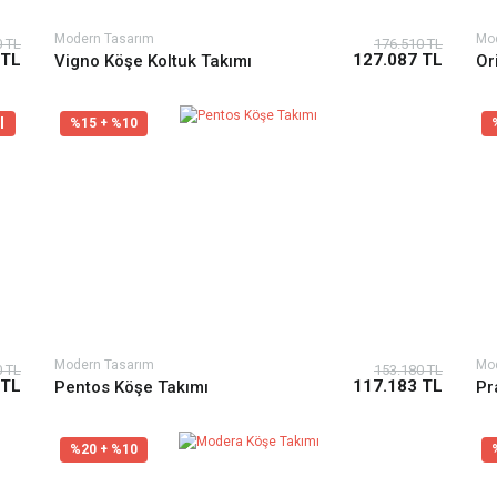
Modern Tasarım
Mo
0 TL
176.510 TL
 TL
127.087 TL
Vigno Köşe Koltuk Takımı
Or
l
%15 + %10
Modern Tasarım
Mo
0 TL
153.180 TL
 TL
117.183 TL
Pentos Köşe Takımı
Pr
%20 + %10