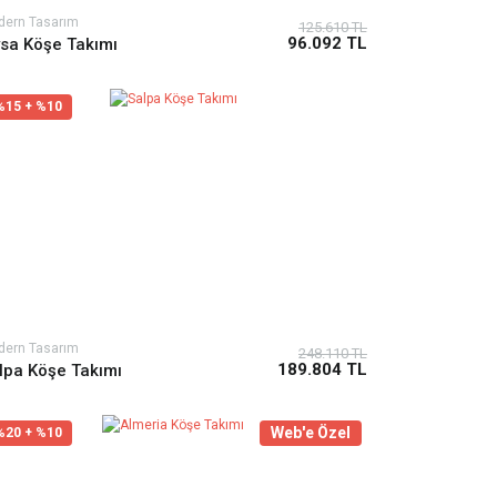
dern Tasarım
125.610 TL
96.092 TL
ysa Köşe Takımı
%15 + %10
dern Tasarım
248.110 TL
189.804 TL
lpa Köşe Takımı
Web'e Özel
%20 + %10