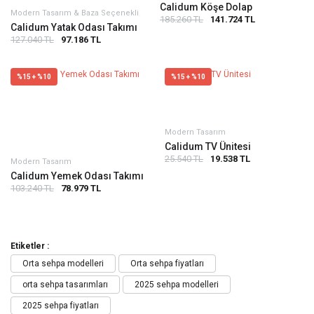
Calidum Köşe Dolap
Modern Tasarım & Baza Seçenekli
185.260 TL
141.724 TL
Calidum Yatak Odası Takımı
127.040 TL
97.186 TL
%15 + %10
%15 + %10
Modern Tasarım
Calidum TV Ünitesi
25.540 TL
19.538 TL
Modern Tasarım
Calidum Yemek Odası Takımı
103.240 TL
78.979 TL
Etiketler :
Orta sehpa modelleri
Orta sehpa fiyatları
orta sehpa tasarımları
2025 sehpa modelleri
2025 sehpa fiyatları