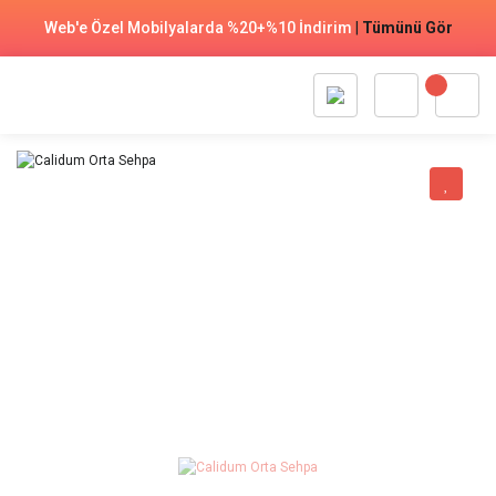
Web'e Özel Mobilyalarda %20+%10 İndirim
|
Tümünü Gör