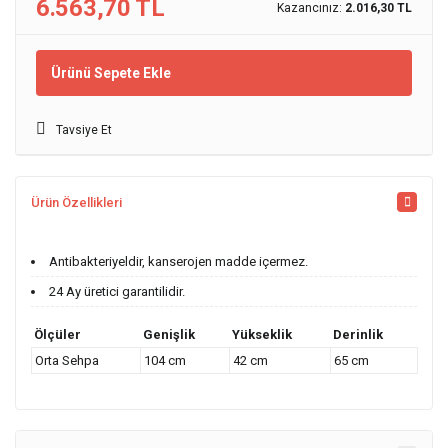
6.563,70 TL
Kazancınız:
2.016,30 TL
Ürünü Sepete Ekle
Tavsiye Et
Ürün Özellikleri
Antibakteriyeldir, kanserojen madde içermez.
24 Ay üretici garantilidir.
Ölçüler
Genişlik
Yükseklik
Derinlik
Orta Sehpa
104 cm
42 cm
65 cm