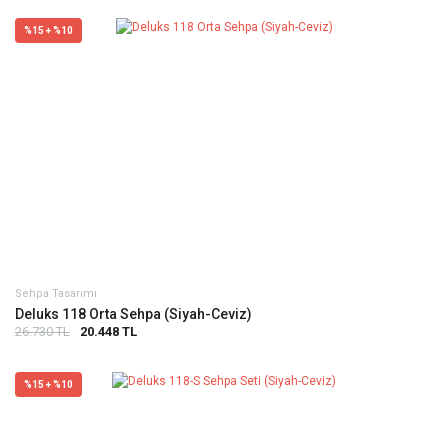
%15 + %10
Sehpa Tasarımı
Deluks 118 Orta Sehpa (Siyah-Ceviz)
26.730 TL
20.448 TL
%15 + %10