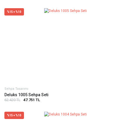
%15 + %10
Sehpa Tasarımı
Deluks 1005 Sehpa Seti
62.420 TL
47.751 TL
%15 + %10