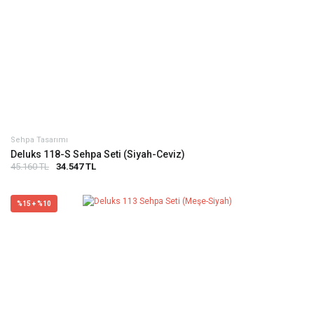
Sehpa Tasarımı
Deluks 118-S Sehpa Seti (Siyah-Ceviz)
45.160 TL
34.547 TL
%15 + %10