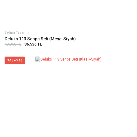
Sehpa Tasarımı
Deluks 113 Sehpa Seti (Meşe-Siyah)
47.760 TL
36.536 TL
%15 + %10