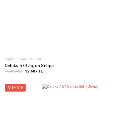
Zigon Sehpa Tasarımı
Deluks 579 Zigon Sehpa
16.480 TL
12.607 TL
%15 + %10