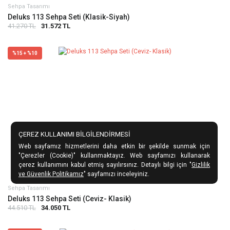
Sehpa Tasarımı
Deluks 113 Sehpa Seti (Klasik-Siyah)
41.270 TL
31.572 TL
%15 + %10
ÇEREZ KULLANIMI BİLGİLENDİRMESİ
Web sayfamız hizmetlerini daha etkin bir şekilde sunmak için
"Çerezler (Cookie)" kullanmaktayız. Web sayfamızı kullanarak
çerez kullanımını kabul etmiş sayılırsınız. Detaylı bilgi için "
Gizlilik
ve Güvenlik Politikamız
" sayfamızı inceleyiniz.
Sehpa Tasarımı
Deluks 113 Sehpa Seti (Ceviz- Klasik)
44.510 TL
34.050 TL