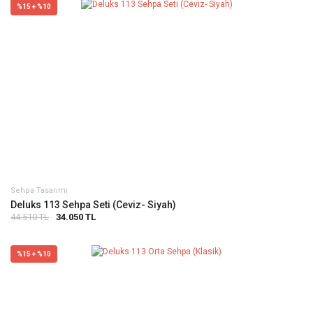
%15 + %10
Sehpa Tasarımı
Deluks 113 Sehpa Seti (Ceviz- Siyah)
44.510 TL
34.050 TL
%15 + %10