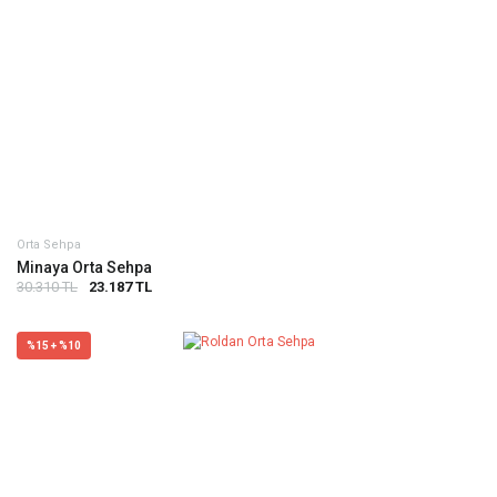
Orta Sehpa
Minaya Orta Sehpa
30.310 TL
23.187 TL
%15 + %10