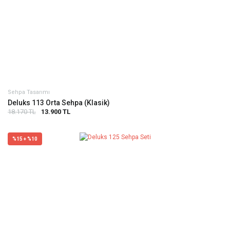
Sehpa Tasarımı
Deluks 113 Orta Sehpa (Klasik)
18.170 TL
13.900 TL
%15 + %10