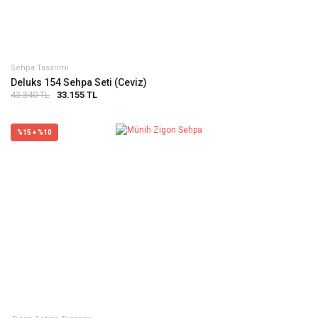
Sehpa Tasarımı
Deluks 154 Sehpa Seti (Ceviz)
43.340 TL
33.155 TL
%15 + %10