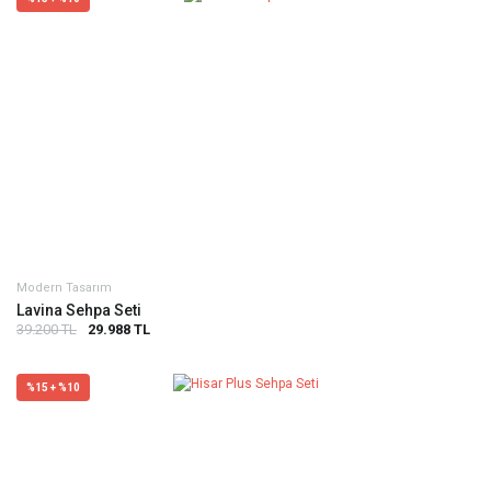
Modern Tasarım
Lavina Sehpa Seti
39.200 TL
29.988 TL
%15 + %10