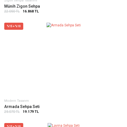
Zigon Sehpa Tasarımı
Münih Zigon Sehpa
22.050 TL
16.868 TL
%15 + %10
Modern Tasarım
Armada Sehpa Seti
25.070 TL
19.179 TL
%15 + %10