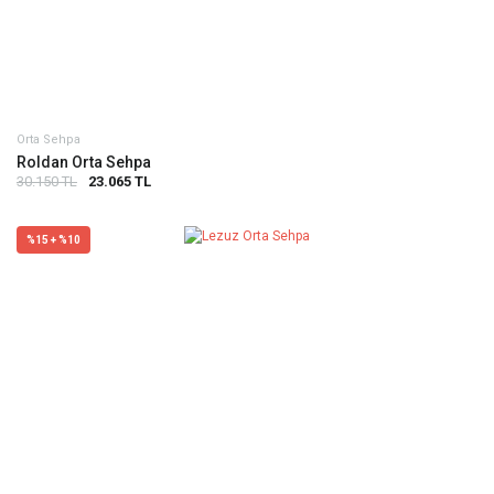
Orta Sehpa
Roldan Orta Sehpa
30.150 TL
23.065 TL
%15 + %10