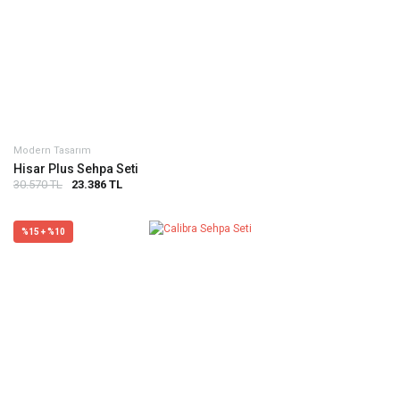
Modern Tasarım
Hisar Plus Sehpa Seti
30.570 TL
23.386 TL
%15 + %10