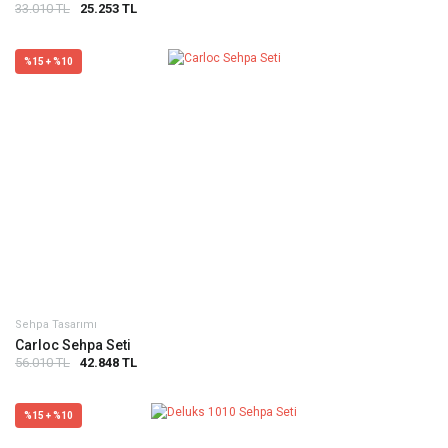
33.010 TL
25.253 TL
%15 + %10
Sehpa Tasarımı
Carloc Sehpa Seti
56.010 TL
42.848 TL
%15 + %10