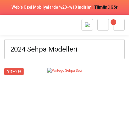
Web'e Özel Mobilyalarda %20+%10 İndirim
|
Tümünü Gör
2024 Sehpa Modelleri
%15 + %10