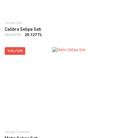
Sehpa Seti
Calibra Sehpa Seti
26.310 TL
20.127 TL
%15 + %10
Sehpa Tasarımı