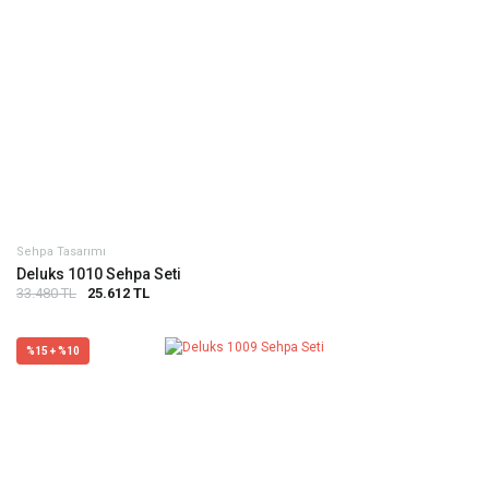
Sehpa Tasarımı
Deluks 1010 Sehpa Seti
33.480 TL
25.612 TL
%15 + %10