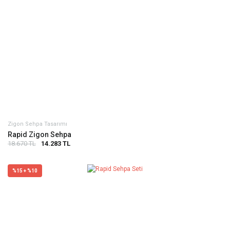
Zigon Sehpa Tasarımı
Rapid Zigon Sehpa
18.670 TL
14.283 TL
%15 + %10