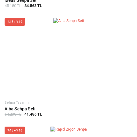
Metis Sehpa Seti
45.180 TL
34.563 TL
%15 + %10
Sehpa Tasarımı
Alba Sehpa Seti
54.230 TL
41.486 TL
%15 + %10