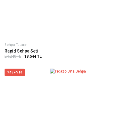
Sehpa Tasarımı
Rapid Sehpa Seti
24.240 TL
18.544 TL
%15 + %10