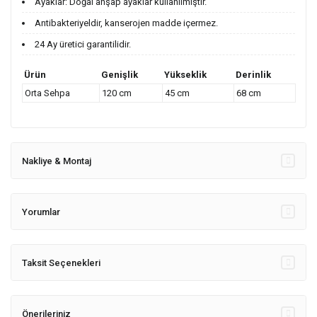
Ayaklar: Doğal ahşap ayaklar kullanılmıştır.
Antibakteriyeldir, kanserojen madde içermez.
24 Ay üretici garantilidir.
Ürün
Genişlik
Yükseklik
Derinlik
Orta Sehpa
120 cm
45 cm
68 cm
Nakliye & Montaj
Yorumlar
Taksit Seçenekleri
Önerileriniz