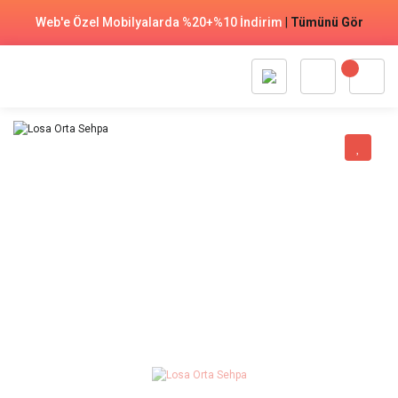
Web'e Özel Mobilyalarda %20+%10 İndirim
|
Tümünü Gör