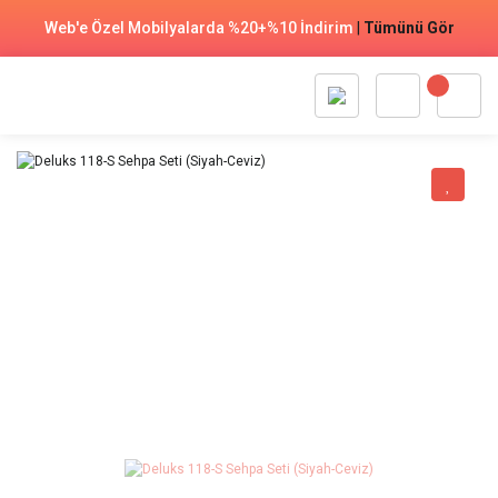
Web'e Özel Mobilyalarda %20+%10 İndirim
|
Tümünü Gör