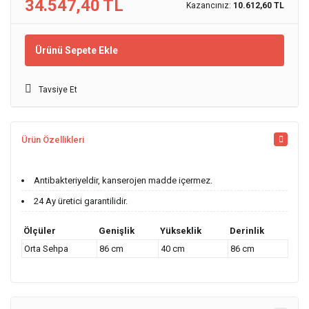
34.547,40 TL
Kazancınız:
10.612,60 TL
Ürünü Sepete Ekle
Tavsiye Et
Ürün Özellikleri
Antibakteriyeldir, kanserojen madde içermez.
24 Ay üretici garantilidir.
Ölçüler
Genişlik
Yükseklik
Derinlik
Orta Sehpa
86 cm
40 cm
86 cm