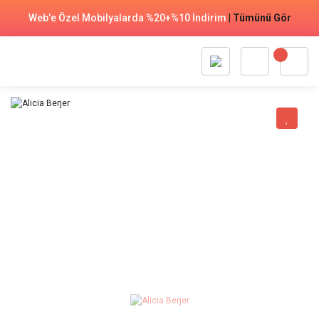
Web'e Özel Mobilyalarda %20+%10 İndirim
|
Tümünü Gör