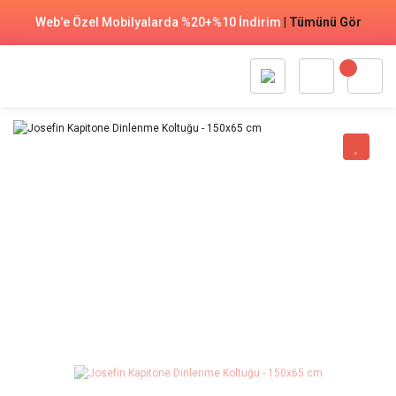
Web'e Özel Mobilyalarda %20+%10 İndirim
|
Tümünü Gör