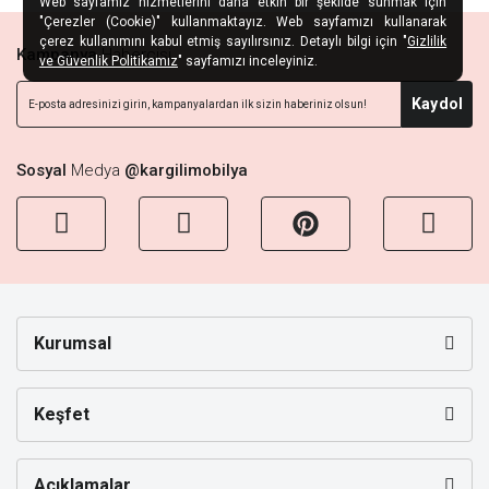
Web sayfamız hizmetlerini daha etkin bir şekilde sunmak için
"Çerezler (Cookie)" kullanmaktayız. Web sayfamızı kullanarak
çerez kullanımını kabul etmiş sayılırsınız. Detaylı bilgi için "
Gizlilik
Kampanya
Habercisi
ve Güvenlik Politikamız
" sayfamızı inceleyiniz.
Kaydol
Sosyal
Medya
@kargilimobilya
Kurumsal
Keşfet
Açıklamalar