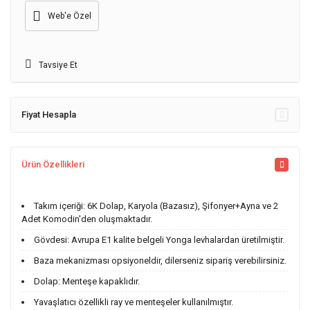
Web'e Özel
Tavsiye Et
Fiyat Hesapla
Ürün Özellikleri
Takım içeriği: 6K Dolap, Karyola (Bazasız), Şifonyer+Ayna ve 2
Adet Komodin'den oluşmaktadır.
Gövdesi: Avrupa E1 kalite belgeli Yonga levhalardan üretilmiştir.
Baza mekanizması opsiyoneldir, dilerseniz sipariş verebilirsiniz.
Dolap: Menteşe kapaklıdır.
Yavaşlatıcı özellikli ray ve menteşeler kullanılmıştır.