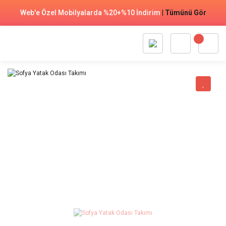
Web'e Özel Mobilyalarda %20+%10 İndirim
|
Tümünü Gör