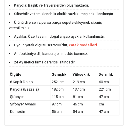
Karyola: Başlık ve Traverzlerden oluşmaktadır.
Silinebilir ve temizlenebilir akrilik bazlı kumaşlar kullanılmıştır.
Ürünü dilerseniz parça parça sepete ekleyerek sipariş
verebilirsiniz.
Ayaklar: Özel tasarım doğal ahşap ayaklar kullanılmıştır.
Uygun yatak ölçüsü 160x200'dür,
Yatak Modelleri.
Antibakteriyeldir, kanserojen madde içermez.
24 Ay üretici firma garantisi altındadır.
Ölçüler
Genişlik
Yükseklik
Derinlik
6 Kapılı Dolap
252 cm
219 cm
60 cm
Karyola (Bazasız)
182 cm
137 cm
221 cm
Şifonyer
115 cm
81 cm
47 cm
Şifonyer Aynası
97 cm
46 cm
cm
Komodin
56 cm
54 cm
47 cm