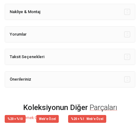
Nakliye & Montaj
Yorumlar
Taksit Seçenekleri
Önerileriniz
Koleksiyonun Diğer
Parçaları
%20 + %10
Web'e Özel
%20 + %10
Web'e Özel