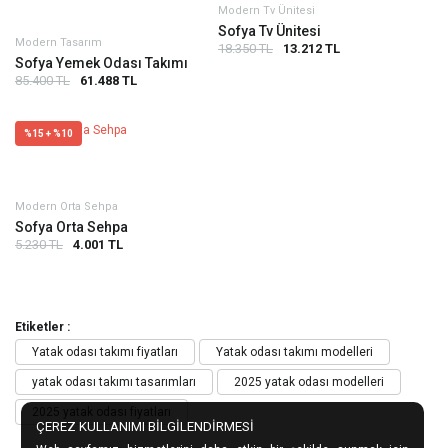
Modern Tv Ünitesi
Sofya Tv Ünitesi
Modern Tasarım
18.350 TL
13.212 TL
Sofya Yemek Odası Takımı
85.400 TL
61.488 TL
%15 + %10
Modern Orta Sehpa
Sofya Orta Sehpa
5.230 TL
4.001 TL
Etiketler :
Yatak odası takımı fiyatları
Yatak odası takımı modelleri
yatak odası takımı tasarımları
2025 yatak odası modelleri
2025 yatak odası fiyatları
ÇEREZ KULLANIMI BİLGİLENDİRMESİ