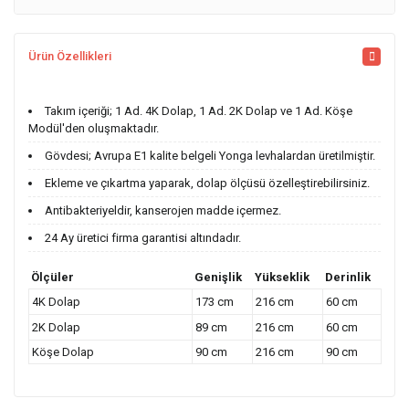
Ürün Özellikleri
Takım içeriği; 1 Ad. 4K Dolap, 1 Ad. 2K Dolap ve 1 Ad. Köşe
Modül'den oluşmaktadır.
Gövdesi; Avrupa E1 kalite belgeli Yonga levhalardan üretilmiştir.
Ekleme ve çıkartma yaparak, dolap ölçüsü özelleştirebilirsiniz.
Antibakteriyeldir, kanserojen madde içermez.
24 Ay üretici firma garantisi altındadır.
Ölçüler
Genişlik
Yükseklik
Derinlik
4K Dolap
173 cm
216 cm
60 cm
2K Dolap
89 cm
216 cm
60 cm
Köşe Dolap
90 cm
216 cm
90 cm