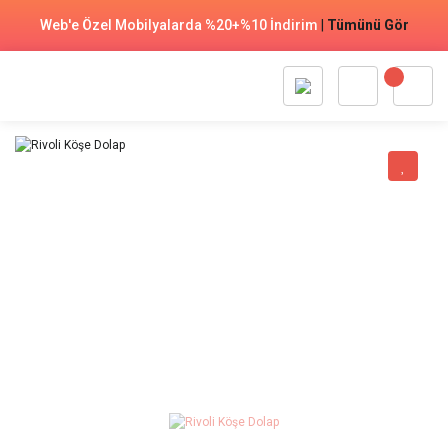
Web'e Özel Mobilyalarda %20+%10 İndirim
|
Tümünü Gör