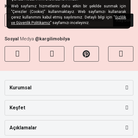
Kampanya
Habercisi
Web sayfamız hizmetlerini daha etkin bir şekilde sunmak için
"Çerezler (Cookie)" kullanmaktayız. Web sayfamızı kullanarak
çerez kullanımını kabul etmiş sayılırsınız. Detaylı bilgi için "
Gizlilik
Kaydol
ve Güvenlik Politikamız
" sayfamızı inceleyiniz.
Sosyal
Medya
@kargilimobilya
Kurumsal
Keşfet
Açıklamalar