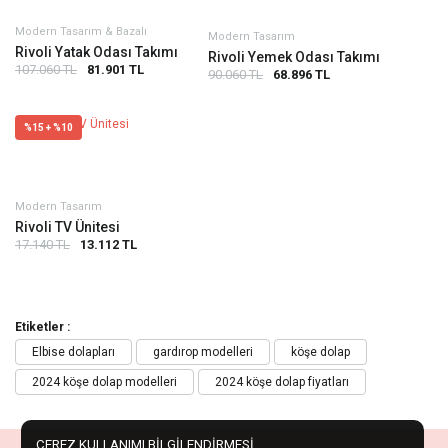
Modern Tasarım & Bazalı
Modern Tasarım
Rivoli Yatak Odası Takımı
Rivoli Yemek Odası Takımı
107.060 TL
81.901 TL
90.060 TL
68.896 TL
%15 + %10
Modern Tasarım
Rivoli TV Ünitesi
17.140 TL
13.112 TL
Etiketler :
Elbise dolapları
gardırop modelleri
köşe dolap
2024 köşe dolap modelleri
2024 köşe dolap fiyatları
ÇEREZ KULLANIMI BİLGİLENDİRMESİ