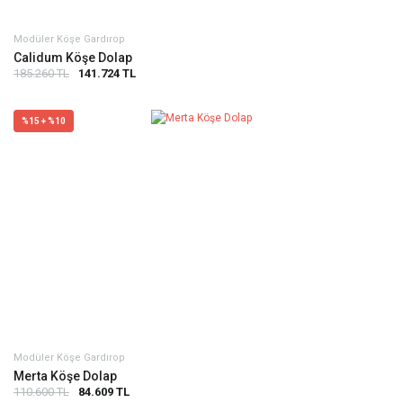
Modüler Köşe Gardırop
Calidum Köşe Dolap
185.260 TL
141.724 TL
%15 + %10
Modüler Köşe Gardırop
Merta Köşe Dolap
110.600 TL
84.609 TL