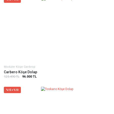
Modüler Köşe Gardırop
Carbero Köşe Dolap
125.490 TL
96.000 TL
%15 + %10