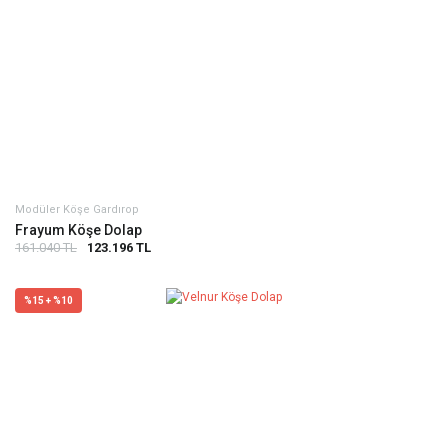
Modüler Köşe Gardırop
Frayum Köşe Dolap
161.040 TL
123.196 TL
%15 + %10