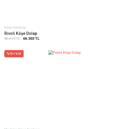
Köşe Gardırop
Rivoli Köşe Dolap
86.670 TL
66.303 TL
%15 + %10