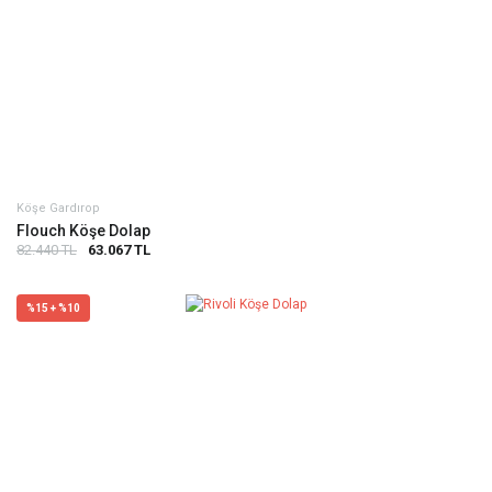
Köşe Gardırop
Flouch Köşe Dolap
82.440 TL
63.067 TL
%15 + %10