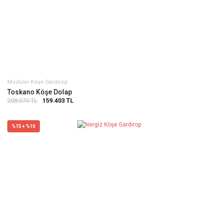
Modüler Köşe Gardırop
Toskano Köşe Dolap
208.370 TL
159.403 TL
%15 + %10