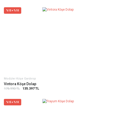
%15 + %10
Modüler Köşe Gardırop
Vintora Köşe Dolap
176.990 TL
135.397 TL
%15 + %10