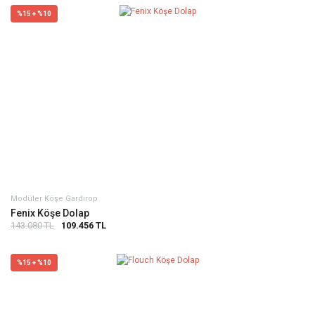
%15 + %10
Modüler Köşe Gardırop
Fenix Köşe Dolap
143.080 TL
109.456 TL
%15 + %10