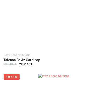
Renk Seçenekli Ürün
Talenna Ceviz Gardırop
29.040 TL
22.216 TL
%15 + %10