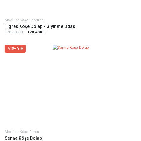
Modüler Köşe Gardırop
Tigres Köşe Dolap - Giyinme Odası
178.380 TL
128.434 TL
%15 + %10
Modüler Köşe Gardırop
Senna Köşe Dolap