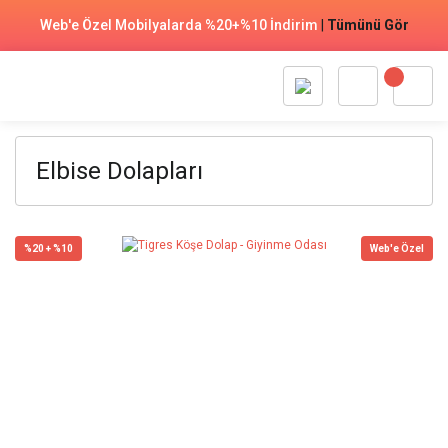
Web'e Özel Mobilyalarda %20+%10 İndirim
|
Tümünü Gör
Elbise Dolapları
%20 + %10
Web'e Özel