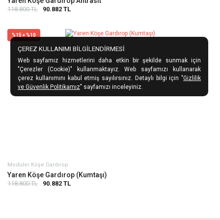
Yaren Köşe Gardırop Antrasit
118.800 TL
90.882 TL
%15 + %10
ÇEREZ KULLANIMI BİLGİLENDİRMESİ
Web sayfamız hizmetlerini daha etkin bir şekilde sunmak için
"Çerezler (Cookie)" kullanmaktayız. Web sayfamızı kullanarak
çerez kullanımını kabul etmiş sayılırsınız. Detaylı bilgi için "
Gizlilik
ve Güvenlik Politikamız
" sayfamızı inceleyiniz.
Modüler Köşe Gardırop
Yaren Köşe Gardırop (Kumtaşı)
118.800 TL
90.882 TL