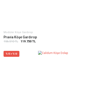
Modüler Köşe Gardırop
Pravia Köşe Gardırop
156.510 TL
119.730 TL
%15 + %10