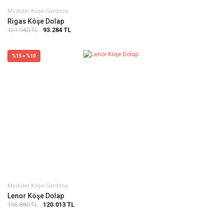
Modüler Köşe Gardırop
Rigas Köşe Dolap
121.940 TL
93.284 TL
%15 + %10
Modüler Köşe Gardırop
Lenor Köşe Dolap
156.880 TL
120.013 TL