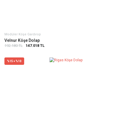
Modüler Köşe Gardırop
Velnur Köşe Dolap
192.180 TL
147.018 TL
%15 + %10