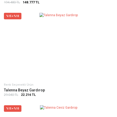
194.480 TL
148.777 TL
%15 + %10
Renk Seçenekli Ürün
Talenna Beyaz Gardırop
29.040 TL
22.216 TL
%15 + %10