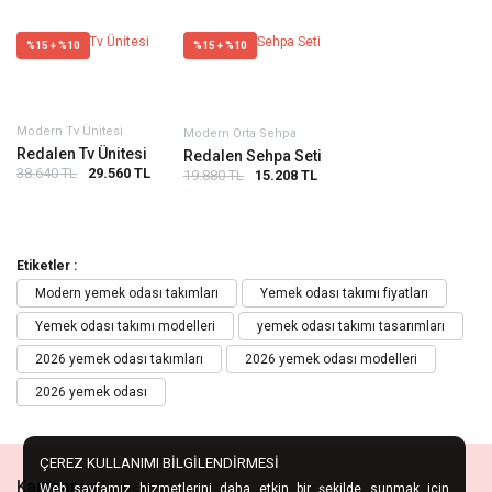
%15 + %10
%15 + %10
Modern Tv Ünitesi
Modern Orta Sehpa
Redalen Tv Ünitesi
Redalen Sehpa Seti
38.640 TL
29.560 TL
19.880 TL
15.208 TL
Etiketler :
Modern yemek odası takımları
Yemek odası takımı fiyatları
Yemek odası takımı modelleri
yemek odası takımı tasarımları
2026 yemek odası takımları
2026 yemek odası modelleri
2026 yemek odası
ÇEREZ KULLANIMI BİLGİLENDİRMESİ
Kampanya
Habercisi
Web sayfamız hizmetlerini daha etkin bir şekilde sunmak için