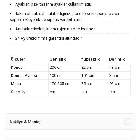
Ayaklar: Özel tasarım ayaklar kullanılmıştır.
Takım olarak satın alabildiğiniz gibi dilerseniz parça parça
sepete ekleyerek de sipariş verebilirsiniz.
Antibakteriyeldir, kanserojen madde içermez.
24 Ay üretici firma garantisi altındadır.
Ölçüler
Genişlik
Yükseklik
Derinlik
Konsol
206 cm
82 cm
43 cm
Konsol Aynası
100 cm
101 cm
3 cm
Masa
170-205 cm
75 cm
92 cm
Sandalye
cm
cm
cm
Nakliye & Montaj