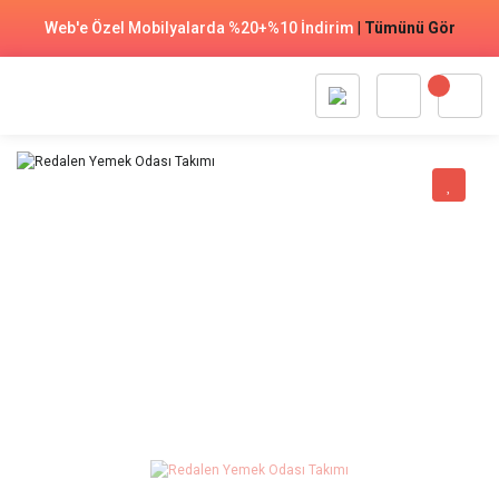
Web'e Özel Mobilyalarda %20+%10 İndirim
|
Tümünü Gör