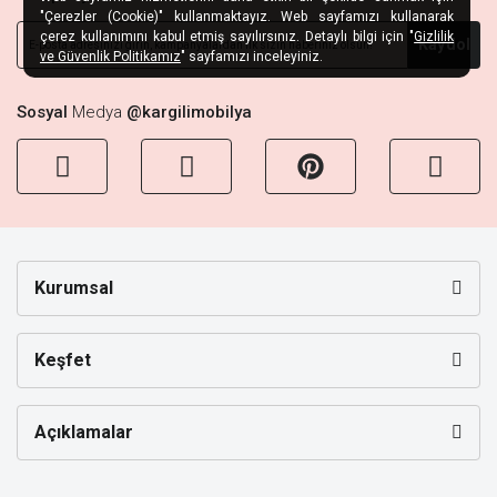
"Çerezler (Cookie)" kullanmaktayız. Web sayfamızı kullanarak
çerez kullanımını kabul etmiş sayılırsınız. Detaylı bilgi için "
Gizlilik
Kaydol
ve Güvenlik Politikamız
" sayfamızı inceleyiniz.
Sosyal
Medya
@kargilimobilya
Kurumsal
Keşfet
Açıklamalar