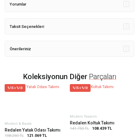
Yorumlar
Taksit Seçenekleri
Önerileriniz
Koleksiyonun Diğer
Parçaları
%15 + %10
%15 + %10
Modern Tasarım
Redalen Koltuk Takımı
Modern & Bazalı
141.750 TL
108.439 TL
Redalen Yatak Odası Takımı
158.260 TL
121.069 TL