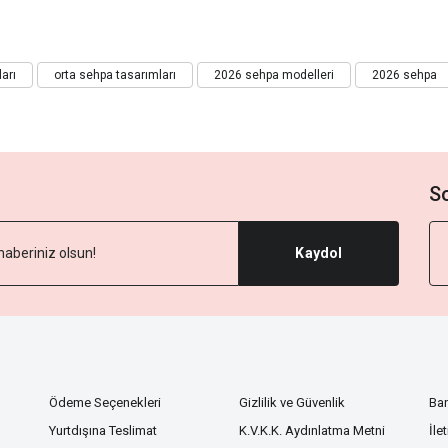
ları
orta sehpa tasarımları
2026 sehpa modelleri
2026 sehpa
S
Kaydol
Ödeme Seçenekleri
Gizlilik ve Güvenlik
Ba
Yurtdışına Teslimat
K.V.K.K. Aydınlatma Metni
İle