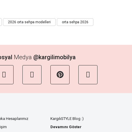
2026 orta sehpa modelleri
orta sehpa 2026
osyal
Medya
@kargilimobilya
nka Hesaplarımız
KargılıSTYLE Blog :)
tişim