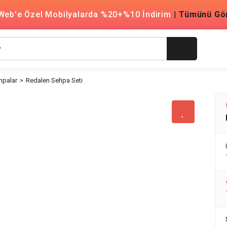
Web'e Özel Mobilyalarda %20+%10 İndirim
|
Tümünü Gö
hpalar
Redalen Sehpa Seti