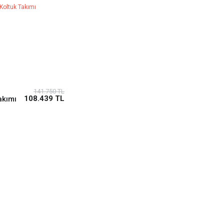
141.750 TL
108.439 TL
akımı