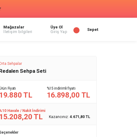
r
Mağazalar
Üye Ol
Sepet
İletişim bilgileri
Giriş Yap
Orta Sehpalar
Redalen Sehpa Seti
Ürün Fiyatı
%15 indirimli fiyatı
19.880 TL
16.898,00 TL
%10 Havale / Nakit İndirimi
15.208,20 TL
Kazancınız:
4.671,80 TL
Seçenekler