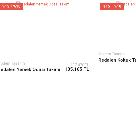
%15 + %10
%15 + %10
Modern Tasarım
Redalen Koltuk T
odern Tasarım
137.470 TL
105.165 TL
edalen Yemek Odası Takımı