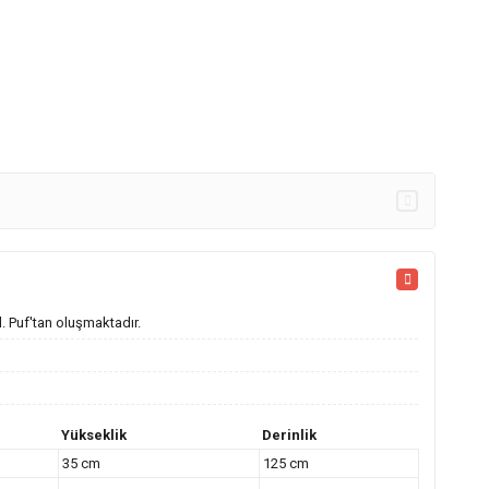
. Puf'tan oluşmaktadır.
Yükseklik
Derinlik
35 cm
125 cm