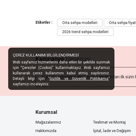
Etiketler :
Orta sehpa modelleri
Orta sehpa fiyat
2026 trend sehpa modelleri
ÇEREZ KULLANIMI BİLGİLENDİRMESİ
Kampanya
Habercisi
Web sayfamız hizmetlerini daha etkin bir şekilde sunmak
için "Çerezler (Cookie)" kullanmaktayız. Web sayfamızı
kullanarak çerez kullanımını kabul etmiş sayılırsınız.
Detaylı bilgi için "
Gizlilik ve Güvenlik Politikamız
"
sayfamızı inceleyiniz.
Kurumsal
Mağazalarımız
Teslimat ve Montaj
Hakkımızda
İptal, İade ve Değişim