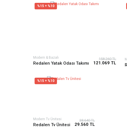
%15 + %10
Modern & Bazalı
158.260 TL
M
121.069 TL
Redalen Yatak Odası Takımı
R
%15 + %10
Modern Tv Ünitesi
38.640 TL
29.560 TL
Redalen Tv Ünitesi