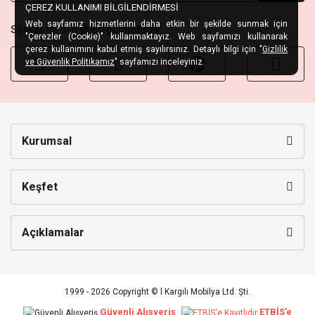
ÇEREZ KULLANIMI BİLGİLENDİRMESİ
Web sayfamız hizmetlerini daha etkin bir şekilde sunmak için
Sosyal
Medya
@kargilimobilya
"Çerezler (Cookie)" kullanmaktayız. Web sayfamızı kullanarak
çerez kullanımını kabul etmiş sayılırsınız. Detaylı bilgi için "
Gizlilik
ve Güvenlik Politikamız
" sayfamızı inceleyiniz.
Kurumsal
Keşfet
Açıklamalar
1999 - 2026 Copyright © l Kargılı Mobilya Ltd. Şti.
Güvenli Alışveriş
ETBİS’e