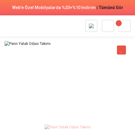
Web'e Özel Mobilyalarda %20+%10 İndirim
|
Tümünü Gör