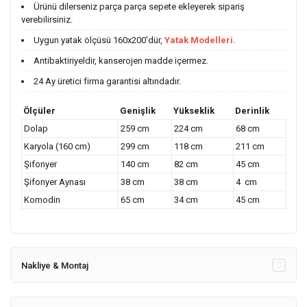
Ürünü dilerseniz parça parça sepete ekleyerek sipariş
verebilirsiniz.
Uygun yatak ölçüsü 160x200'dür,
Yatak Modelleri.
Antibaktiriyeldir, kanserojen madde içermez.
24 Ay üretici firma garantisi altındadır.
Ölçüler
Genişlik
Yükseklik
Derinlik
Dolap
259 cm
224 cm
68 cm
Karyola (160 cm)
299 cm
118 cm
211 cm
Şifonyer
140 cm
82 cm
45 cm
Şifonyer Aynası
38 cm
38 cm
4 cm
Komodin
65 cm
34 cm
45 cm
Nakliye & Montaj