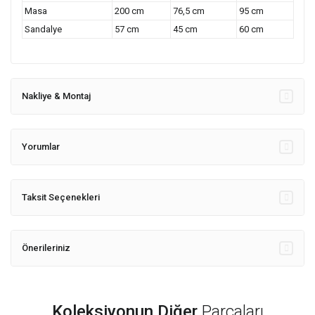
Masa
200 cm
76,5 cm
95 cm
Sandalye
57 cm
45 cm
60 cm
Nakliye & Montaj
Yorumlar
Taksit Seçenekleri
Önerileriniz
Koleksiyonun Diğer
Parçaları