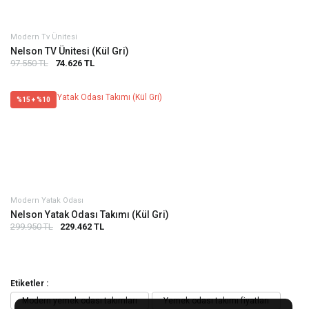
Modern Tv Ünitesi
Nelson TV Ünitesi (Kül Gri)
97.550 TL
74.626 TL
%15 + %10
Modern Yatak Odası
Nelson Yatak Odası Takımı (Kül Gri)
299.950 TL
229.462 TL
Etiketler :
Modern yemek odası takımları
Yemek odası takımı fiyatları