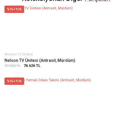
%15 + %10
Modern Tv Ünitesi
Nelson TV Ünitesi (Antrasit, Mürdüm)
97.550 TL
74.626 TL
%15 + %10