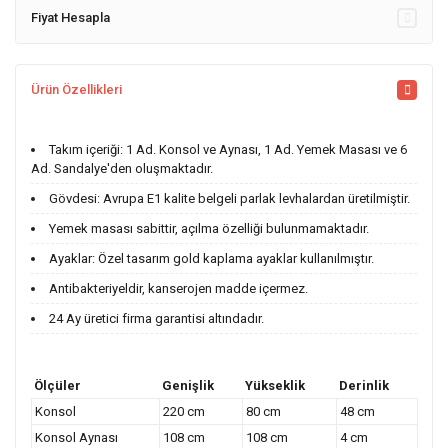
Fiyat Hesapla
Ürün Özellikleri
Takım içeriği: 1 Ad. Konsol ve Aynası, 1 Ad. Yemek Masası ve 6
Ad. Sandalye'den oluşmaktadır.
Gövdesi: Avrupa E1 kalite belgeli parlak levhalardan üretilmiştir.
Yemek masası sabittir, açılma özelliği bulunmamaktadır.
Ayaklar: Özel tasarım gold kaplama ayaklar kullanılmıştır.
Antibakteriyeldir, kanserojen madde içermez.
24 Ay üretici firma garantisi altındadır.
Ölçüler
Genişlik
Yükseklik
Derinlik
Konsol
220 cm
80 cm
48 cm
Konsol Aynası
108 cm
108 cm
4 cm