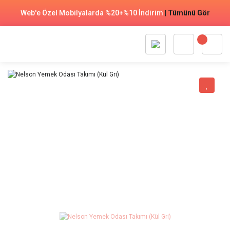
Web'e Özel Mobilyalarda %20+%10 İndirim
|
Tümünü Gör