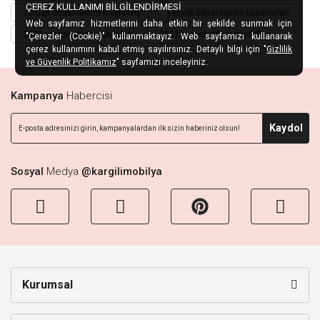
ÇEREZ KULLANIMI BİLGİLENDİRMESİ
Yemek odası takımı modelleri
yemek odası takımı tasarımları
Web sayfamız hizmetlerini daha etkin bir şekilde sunmak için
2021 yemek odası takımları
2021 yemek odası modelleri
"Çerezler (Cookie)" kullanmaktayız. Web sayfamızı kullanarak
çerez kullanımını kabul etmiş sayılırsınız. Detaylı bilgi için "
Gizlilik
ve Güvenlik Politikamız
" sayfamızı inceleyiniz.
Kampanya
Habercisi
Kaydol
Sosyal
Medya
@kargilimobilya
Kurumsal