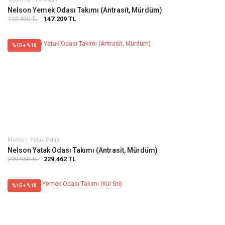
Nelson Yemek Odası Takımı (Antrasit, Mürdüm)
192.430 TL
147.209 TL
%15 + %10
Modern Yatak Odası
Nelson Yatak Odası Takımı (Antrasit, Mürdüm)
299.950 TL
229.462 TL
%15 + %10