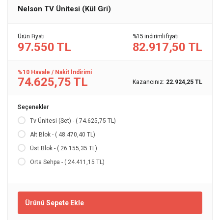
Nelson TV Ünitesi (Kül Gri)
Ürün Fiyatı
%15 indirimli fiyatı
97.550 TL
82.917,50 TL
%10 Havale / Nakit İndirimi
74.625,75 TL
Kazancınız:
22.924,25 TL
Seçenekler
Tv Ünitesi (Set) - ( 74.625,75 TL)
Alt Blok - ( 48.470,40 TL)
Üst Blok - ( 26.155,35 TL)
Orta Sehpa - ( 24.411,15 TL)
Ürünü Sepete Ekle