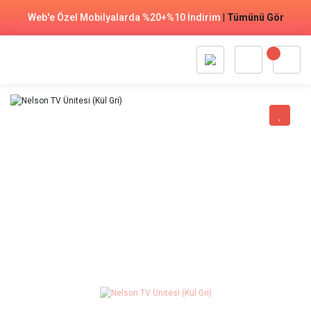
Web'e Özel Mobilyalarda %20+%10 İndirim
|
Tümünü Gör