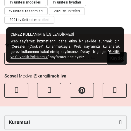
Tv ünitesi modelleri
Tv ünitesi fiyatları
tv ünitesi tasarımları
2021 tv üniteleri
2021 tv ünitesi modelleri
ÇEREZ KULLANIMI BİLGİLENDİRMESİ
Web sayfamız hizmetlerini daha etkin bir şekilde sunmak için
Kampanya
Habercisi
"Çerezler (Cookie)" kullanmaktayız. Web sayfamızı kullanarak
çerez kullanımını kabul etmiş sayılırsınız. Detaylı bilgi için "
Gizlilik
ve Güvenlik Politikamız
" sayfamızı inceleyiniz.
Kaydol
Sosyal
Medya
@kargilimobilya
Kurumsal