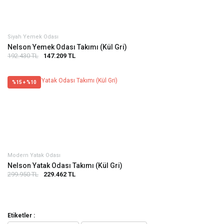
Siyah Yemek Odası
Nelson Yemek Odası Takımı (Kül Gri)
192.430 TL
147.209 TL
%15 + %10
Modern Yatak Odası
Nelson Yatak Odası Takımı (Kül Gri)
299.950 TL
229.462 TL
Etiketler :