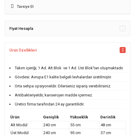
Tavsiye Et
Fiyat Hesapla
Ürün Özellikleri
Takım içeriği; 1 Ad. Alt Blok ve 1 Ad. Üst Blok'tan oluşmaktadır.
Gövdesi: Avrupa E1 kalite belgeli levhalardan üretilmiştir.
Orta sehpa opsiyoneldir. Dilerseniz sipariş verebilirsiniz.
Antibakteriyeldir, kanserojen madde içermez.
Üretici firma tarafından 24 ay garantilidir.
Ürün
Genişlik
Yükseklik
Derinlik
Alt Modül
240 cm
55 cm
48 cm
Üst Modül
240 cm
95 cm
37 cm