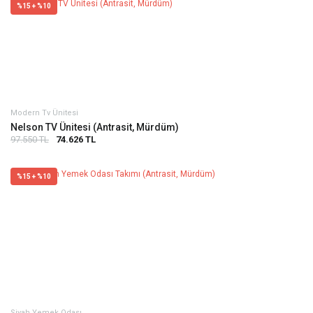
%15 + %10
Modern Tv Ünitesi
Nelson TV Ünitesi (Antrasit, Mürdüm)
97.550 TL
74.626 TL
%15 + %10
Siyah Yemek Odası