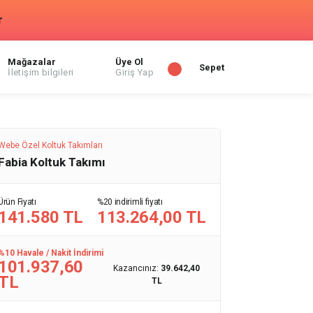
r
Mağazalar
Üye Ol
Sepet
İletişim bilgileri
Giriş Yap
Webe Özel Koltuk Takımları
Fabia Koltuk Takımı
Ürün Fiyatı
%20 indirimli fiyatı
141.580 TL
113.264,00 TL
%10 Havale / Nakit İndirimi
101.937,60
Kazancınız:
39.642,40
TL
TL