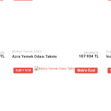
Modern Yemek Odası
Do
0 TL
141.090 TL
 TL
107.934 TL
Azra Yemek Odası Takımı
İn
Web'e Özel
%20 + %10