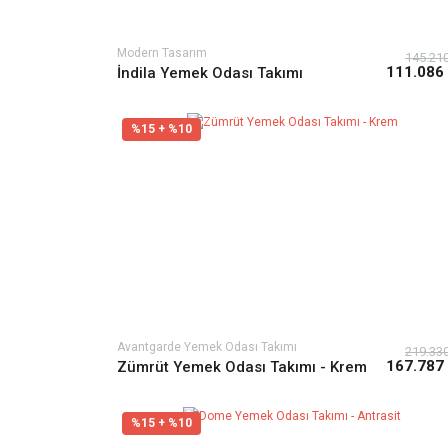
Modern Tasarım
145.21
111.086
İndila Yemek Odası Takımı
%15 + %10
Avantgarde Yemek Odası Takımı
219.33
167.787
Zümrüt Yemek Odası Takımı - Krem
%15 + %10