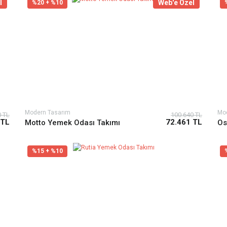
l
Web'e Özel
%20 + %10
Modern Tasarım
Mod
0 TL
100.640 TL
 TL
72.461 TL
Motto Yemek Odası Takımı
Os
%15 + %10