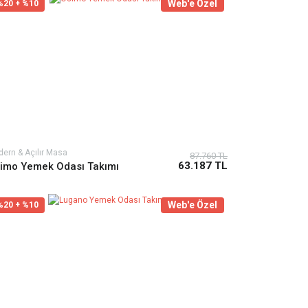
Web'e Özel
%20 + %10
ern & Açılır Masa
87.760 TL
63.187 TL
imo Yemek Odası Takımı
Web'e Özel
%20 + %10