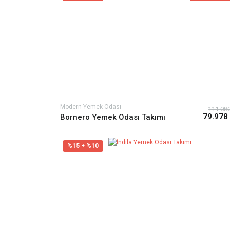
Modern Yemek Odası
111.08
79.978
Bornero Yemek Odası Takımı
%15 + %10