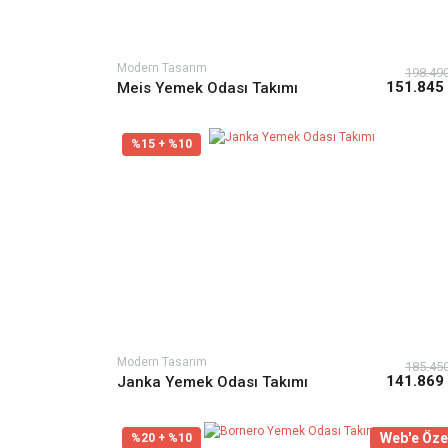
Modern Tasarım
198.49
151.845
Meis Yemek Odası Takımı
%15 + %10
Modern Tasarım
185.45
141.869
Janka Yemek Odası Takımı
Web'e Öze
%20 + %10