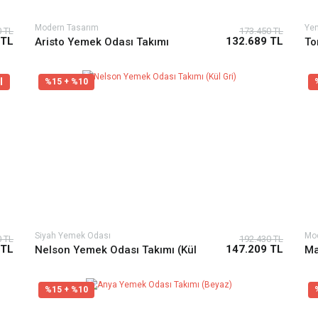
Modern Tasarım
Yem
0 TL
173.450 TL
 TL
132.689 TL
Aristo Yemek Odası Takımı
To
l
%15 + %10
Siyah Yemek Odası
Mo
0 TL
192.430 TL
 TL
147.209 TL
Nelson Yemek Odası Takımı (Kül
Ma
Gri)
%15 + %10