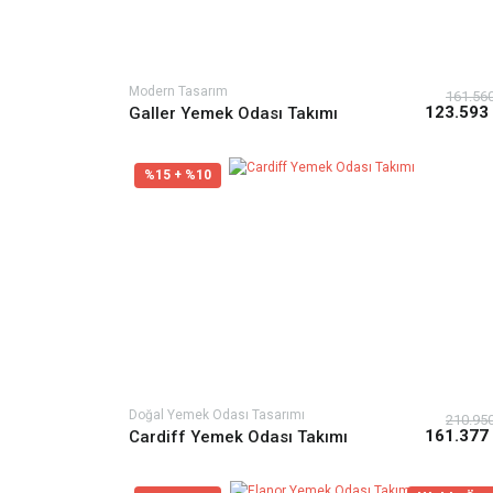
Modern Tasarım
161.56
123.593
Galler Yemek Odası Takımı
%15 + %10
Doğal Yemek Odası Tasarımı
210.95
161.377
Cardiff Yemek Odası Takımı