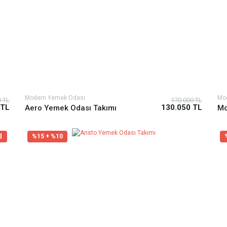
Modern Yemek Odası
Mo
0 TL
170.000 TL
 TL
130.050 TL
Aero Yemek Odası Takımı
Mo
l
%15 + %10