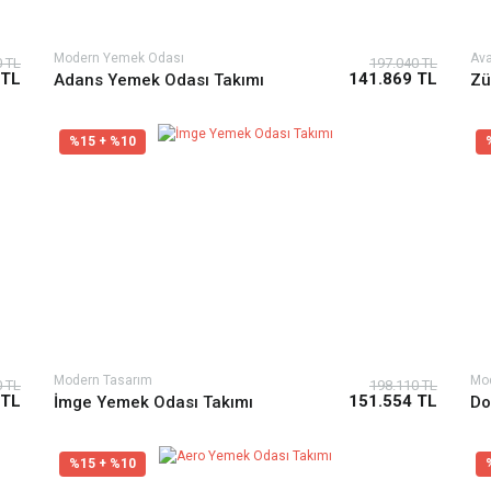
Modern Yemek Odası
Ava
0 TL
197.040 TL
 TL
141.869 TL
Adans Yemek Odası Takımı
Zü
%15 + %10
Modern Tasarım
Mo
0 TL
198.110 TL
 TL
151.554 TL
İmge Yemek Odası Takımı
Do
%15 + %10