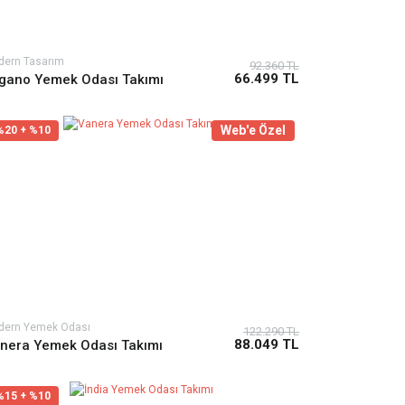
dern Tasarım
92.360 TL
66.499 TL
gano Yemek Odası Takımı
Web'e Özel
%20 + %10
dern Yemek Odası
122.290 TL
88.049 TL
nera Yemek Odası Takımı
%15 + %10