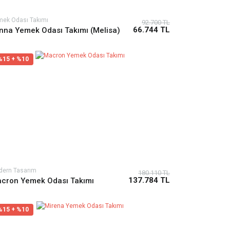
ek Odası Takımı
92.700 TL
66.744 TL
nna Yemek Odası Takımı (Melisa)
%15 + %10
dern Tasarım
180.110 TL
137.784 TL
cron Yemek Odası Takımı
%15 + %10