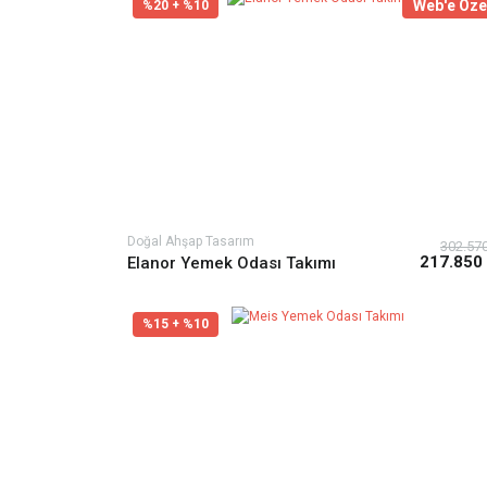
Web'e Öze
%20 + %10
Doğal Ahşap Tasarım
302.57
217.850
Elanor Yemek Odası Takımı
%15 + %10