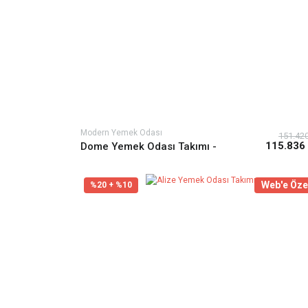
Modern Yemek Odası
151.42
115.836
Dome Yemek Odası Takımı -
Antrasit
Web'e Öze
%20 + %10