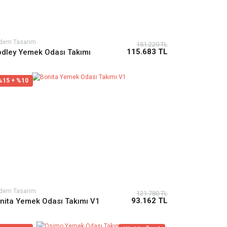
dern Tasarım
151.220 TL
115.683 TL
dley Yemek Odası Takımı
%15 + %10
dern Tasarım
121.780 TL
93.162 TL
nita Yemek Odası Takımı V1