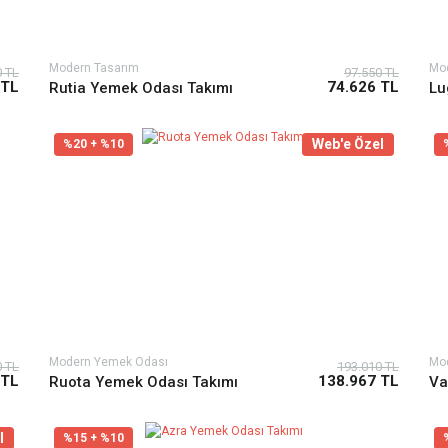
Modern Tasarım
Mo
0 TL
97.550 TL
 TL
74.626 TL
Rutia Yemek Odası Takımı
Lu
Web'e Özel
%20 + %10
Modern Yemek Odası
Mo
0 TL
193.010 TL
 TL
138.967 TL
Ruota Yemek Odası Takımı
Va
l
%15 + %10