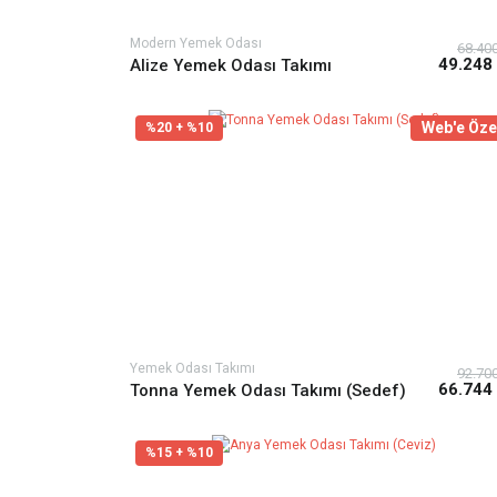
Modern Yemek Odası
68.40
49.248
Alize Yemek Odası Takımı
Web'e Öze
%20 + %10
Yemek Odası Takımı
92.70
66.744
Tonna Yemek Odası Takımı (Sedef)
%15 + %10