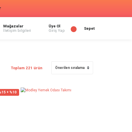
r
Mağazalar
Üye Ol
Sepet
İletişim bilgileri
Giriş Yap
Toplam 221 ürün
%15 + %10