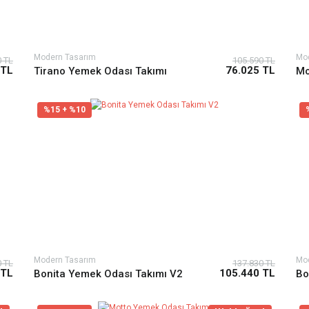
Modern Tasarım
Mo
0 TL
105.590 TL
 TL
76.025 TL
Tirano Yemek Odası Takımı
Mo
%15 + %10
Modern Tasarım
Mo
0 TL
137.830 TL
 TL
105.440 TL
Bonita Yemek Odası Takımı V2
Bo