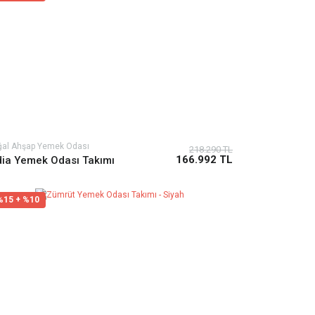
ğal Ahşap Yemek Odası
218.290 TL
166.992 TL
dia Yemek Odası Takımı
%15 + %10