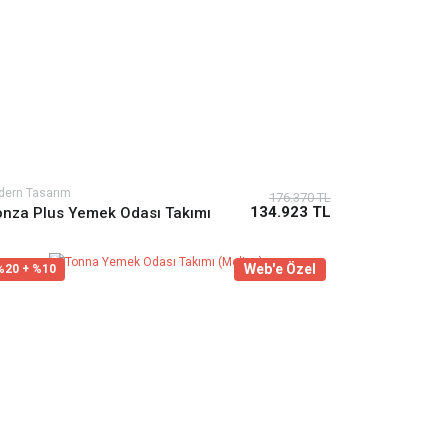
dern Tasarım
176.370 TL
134.923 TL
nza Plus Yemek Odası Takımı
Web'e Özel
%20 + %10