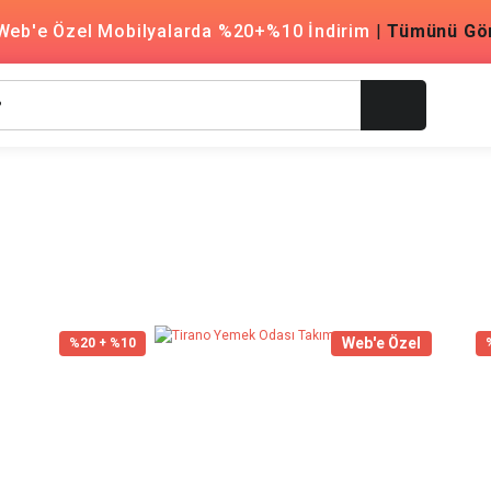
Web'e Özel Mobilyalarda %20+%10 İndirim
|
Tümünü Gö
Web'e Özel
%20 + %10