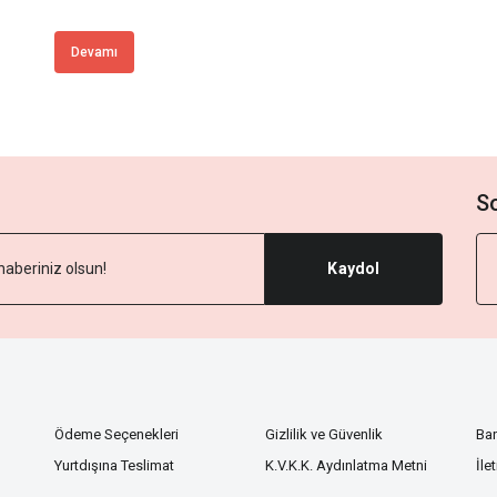
Devamı
S
Kaydol
Ödeme Seçenekleri
Gizlilik ve Güvenlik
Ba
Yurtdışına Teslimat
K.V.K.K. Aydınlatma Metni
İle