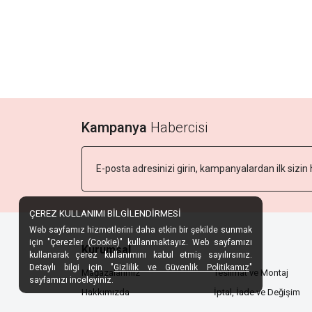
Kampanya
Habercisi
ÇEREZ KULLANIMI BİLGİLENDİRMESİ
Web sayfamız hizmetlerini daha etkin bir şekilde sunmak
için "Çerezler (Cookie)" kullanmaktayız. Web sayfamızı
Kurumsal
kullanarak çerez kullanımını kabul etmiş sayılırsınız.
Detaylı bilgi için "
Gizlilik ve Güvenlik Politikamız
"
Mağazalarımız
Teslimat ve Montaj
sayfamızı inceleyiniz.
Hakkımızda
İptal, İade ve Değişim