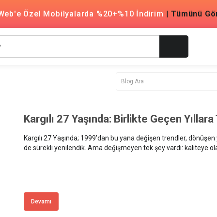
Web'e Özel Mobilyalarda %20+%10 İndirim
|
Tümünü Gö
Kargılı 27 Yaşında: Birlikte Geçen Yıllar
Kargılı 27 Yaşında; 1999’dan bu yana değişen trendler, dönüşen ya
de sürekli yenilendik. Ama değişmeyen tek şey vardı: kaliteye o
güven.
Devamı