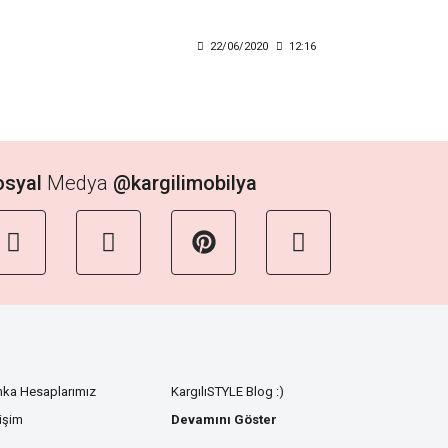
22/06/2020
12:16
osyal
Medya
@kargilimobilya
nka Hesaplarımız
KargılıSTYLE Blog :)
tişim