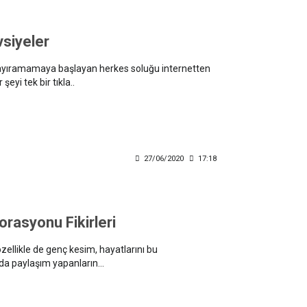
vsiyeler
n ayıramamaya başlayan herkes soluğu internetten
eyi tek bir tıkla..
27/06/2020
17:18
korasyonu Fikirleri
ellikle de genç kesim, hayatlarını bu
a paylaşım yapanların...