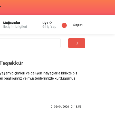
r
Mağazalar
Üye Ol
Sepet
İletişim bilgileri
Giriş Yap
a Teşekkür
şam biçimleri ve gelişen ihtiyaçlarla birlikte biz
lan bağlılığımız ve müşterilerimizle kurduğumuz
02/04/2026
18:56