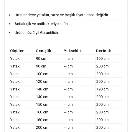
Ürün sadece yataktır, baza ve başlık fiyata dahil değildir.
Antialerjik ve antibakteriyel ürün.
Ürünümüz 2 yıl Garantilidir.
Ölçüler
Genişlik
Yükseklik
Derinlik
Yatak
90 cm
-- cm
190 cm
Yatak
90 cm
-- cm
200 cm
Yatak
100 cm
-- cm
200 cm
Yatak
120 cm
-- cm
200 cm
Yatak
140 cm
-- cm
190 cm
Yatak
140 cm
-- cm
200 cm
Yatak
150 cm
-- cm
200 cm
Yatak
160 cm
-- cm
200 cm
Yatak
180 cm
-- cm
200 cm
Yatak
200 cm
-- cm
200 cm