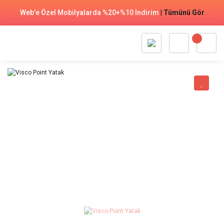
Web'e Özel Mobilyalarda %20+%10 İndirim
|
Tümünü Gör