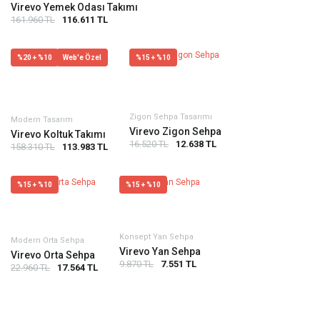
Virevo Yemek Odası Takımı
161.960 TL
116.611 TL
%20 + %10
Web'e Özel
%15 + %10
Zigon Sehpa Tasarımı
Modern Tasarım
Virevo Zigon Sehpa
Virevo Koltuk Takımı
16.520 TL
12.638 TL
158.310 TL
113.983 TL
%15 + %10
%15 + %10
Konsept Yan Sehpa
Modern Orta Sehpa
Virevo Yan Sehpa
Virevo Orta Sehpa
9.870 TL
7.551 TL
22.960 TL
17.564 TL