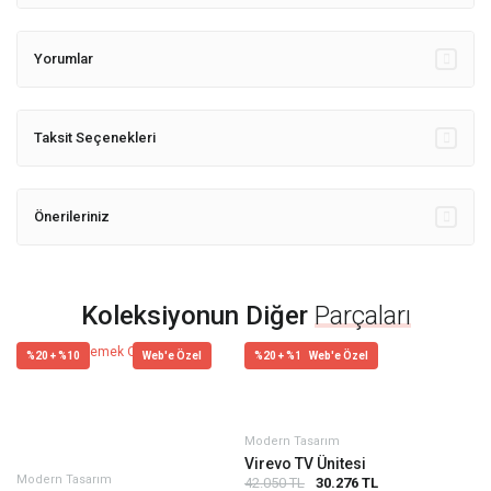
Yorumlar
Taksit Seçenekleri
Önerileriniz
Koleksiyonun Diğer
Parçaları
%20 + %10
Web'e Özel
%20 + %10
Web'e Özel
Modern Tasarım
Virevo TV Ünitesi
Modern Tasarım
42.050 TL
30.276 TL