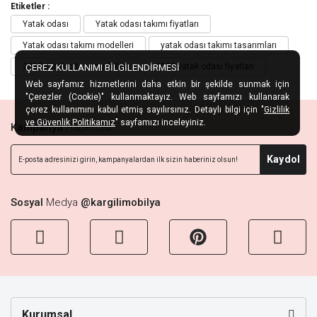
Etiketler :
Yatak odası
Yatak odası takımı fiyatları
Yatak odası takımı modelleri
yatak odası takımı tasarımları
2025 yatak odası modelleri
2025 yatak odası fiyatları
ÇEREZ KULLANIMI BİLGİLENDİRMESİ
Web sayfamız hizmetlerini daha etkin bir şekilde sunmak için
"Çerezler (Cookie)" kullanmaktayız. Web sayfamızı kullanarak
çerez kullanımını kabul etmiş sayılırsınız. Detaylı bilgi için "
Gizlilik
ve Güvenlik Politikamız
" sayfamızı inceleyiniz.
Kampanya
Habercisi
Kaydol
Sosyal
Medya
@kargilimobilya
Kurumsal