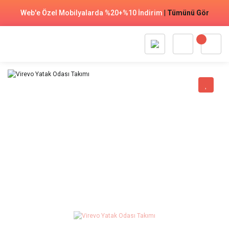
Web'e Özel Mobilyalarda %20+%10 İndirim
|
Tümünü Gör