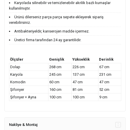
Karyolada silinebilir ve temizlenebilir akrilik bazlı kumaşlar
kullanılmıştır.
Ürünü dilerseniz parça parça sepete ekleyerek sipariş
verebilirsiniz.
Antibakteriyeldir, kanserojen madde içermez.
Üretici firma tarafından 24 ay garantilidir.
Ölçüler
Genişlik
Yükseklik
Derinlik
Dolap
268 cm
226 cm
67 cm
Karyola
245 cm
137 cm
231 cm
Komodin
60 cm
47 cm
47 cm
Şifonyer
160 cm
81 cm
52 cm
Şifonyer + Ayna
100 cm
100 cm
9 cm
Nakliye & Montaj