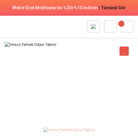
Web'e Özel Mobilyalarda %20+%10 İndirim
|
Tümünü Gör