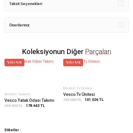
Taksit Seçenekleri
Önerileriniz
Koleksiyonun Diğer
Parçaları
%15 + %10
%15 + %10
Modern Tv Ünitesi
Vesco Tv Ünitesi
Modern Tasarım
132.060 TL
101.026 TL
Vesco Yatak Odası Takımı
233.520 TL
178.643 TL
Etiketler :