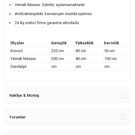
Yemek Masası: Sabittir, açılamamaktadır.
Antibakteriyeldir, kanserojen madde içermez.
24 Ay üretici firma garantisi altındadır.
Ölçüler
Genişlik
Yükseklik
Derinlik
Konsol
220 cm
85 cm
50 cm
Yemek Masası
200 cm
80 cm
100 cm
Sandalye
cm
cm
cm
Nakliye & Montaj
Yorumlar