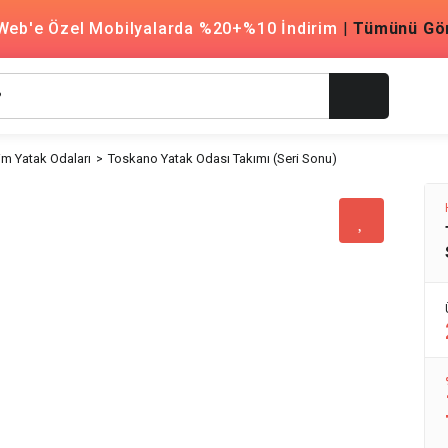
Web'e Özel Mobilyalarda %20+%10 İndirim
|
Tümünü Gö
m Yatak Odaları
Toskano Yatak Odası Takımı (Seri Sonu)