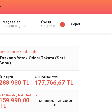
r
Mağazalar
Üye Ol
Sepet
İletişim bilgileri
Giriş Yap
Hemen Teslim Yatak Odaları
Toskano Yatak Odası Takımı (Seri
Sonu)
Ürün Fiyatı
%38 indirimli fiyatı
288.930 TL
177.766,67 TL
%10 Havale / Nakit İndirimi
159.990,00
Kazancınız:
128.940,00
TL
TL