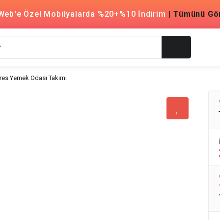
Web'e Özel Mobilyalarda %20+%10 İndirim
|
Tümünü Gö
res Yemek Odası Takımı