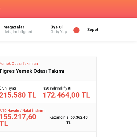
r
Mağazalar
Üye Ol
Sepet
İletişim bilgileri
Giriş Yap
Yemek Odası Takımları
Tigres Yemek Odası Takımı
Ürün Fiyatı
%20 indirimli fiyatı
215.580 TL
172.464,00 TL
%10 Havale / Nakit İndirimi
155.217,60
Kazancınız:
60.362,40
TL
TL