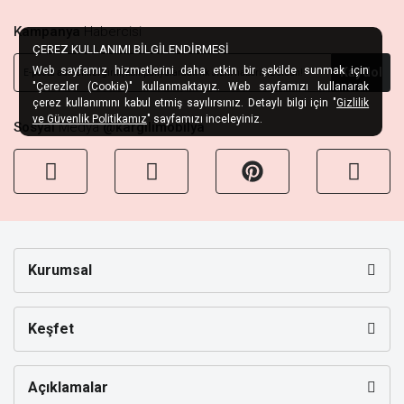
Kampanya
Habercisi
ÇEREZ KULLANIMI BİLGİLENDİRMESİ
Web sayfamız hizmetlerini daha etkin bir şekilde sunmak için
Kaydol
"Çerezler (Cookie)" kullanmaktayız. Web sayfamızı kullanarak
çerez kullanımını kabul etmiş sayılırsınız. Detaylı bilgi için "
Gizlilik
ve Güvenlik Politikamız
" sayfamızı inceleyiniz.
Sosyal
Medya
@kargilimobilya
Kurumsal
Keşfet
Açıklamalar