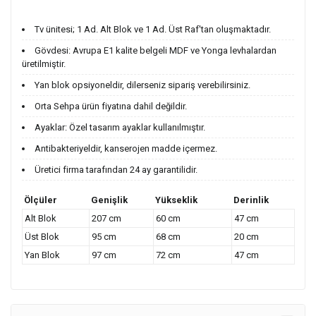
Tv ünitesi; 1 Ad. Alt Blok ve 1 Ad. Üst Raf'tan oluşmaktadır.
Gövdesi: Avrupa E1 kalite belgeli MDF ve Yonga levhalardan
üretilmiştir.
Yan blok opsiyoneldir, dilerseniz sipariş verebilirsiniz.
Orta Sehpa ürün fiyatına dahil değildir.
Ayaklar: Özel tasarım ayaklar kullanılmıştır.
Antibakteriyeldir, kanserojen madde içermez.
Üretici firma tarafından 24 ay garantilidir.
Ölçüler
Genişlik
Yükseklik
Derinlik
Alt Blok
207 cm
60 cm
47 cm
Üst Blok
95 cm
68 cm
20 cm
Yan Blok
97 cm
72 cm
47 cm