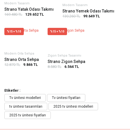
Modern Tasarım
Modern Tasarım
Strano Yatak Odası Takımı
Strano Yemek Odası Takımı
169.480 TL
129.652 TL
130.260 TL
99.649 TL
%15 + %10
%15 + %10
Modern Orta Sehpa
Zigon Sehpa Tasarımı
Strano Orta Sehpa
Strano Zigon Sehpa
12.870 TL
9.846 TL
8.580 TL
6.564 TL
Etiketler :
Tv ünitesi modelleri
Tv ünitesi fiyatları
tv ünitesi tasarımları
2025 tv ünitesi modelleri
2025 tv ünitesi fiyatları