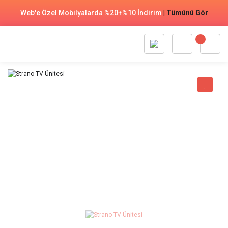
Web'e Özel Mobilyalarda %20+%10 İndirim
|
Tümünü Gör