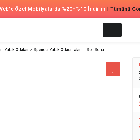
Web'e Özel Mobilyalarda %20+%10 İndirim
|
Tümünü Gö
m Yatak Odaları
Spencer Yatak Odası Takımı - Seri Sonu