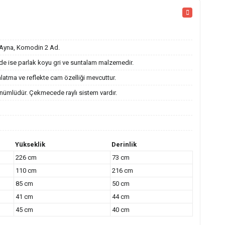
r+Ayna, Komodin 2 Ad.
de ise parlak koyu gri ve suntalam malzemedir.
nlatma ve reflekte cam özelliği mevcuttur.
nümlüdür. Çekmecede raylı sistem vardır.
Yükseklik
Derinlik
226 cm
73 cm
110 cm
216 cm
85 cm
50 cm
41 cm
44 cm
45 cm
40 cm