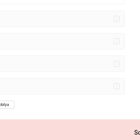
bilya
S