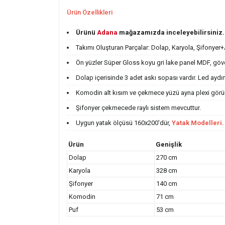
Ürün Özellikleri
Ürünü
Adana
mağazamızda inceleyebilirsiniz.
Takımı Oluşturan Parçalar: Dolap, Karyola, Şifonye
Ön yüzler Süper Gloss koyu gri lake panel MDF, göv
Dolap içerisinde 3 adet askı sopası vardır. Led aydı
Komodin alt kısım ve çekmece yüzü ayna plexi görü
Şifonyer çekmecede raylı sistem mevcuttur.
Uygun yatak ölçüsü 160x200'dür,
Yatak Modelleri.
Ürün
Genişlik
Dolap
270 cm
Karyola
328 cm
Şifonyer
140 cm
Komodin
71 cm
Puf
53 cm