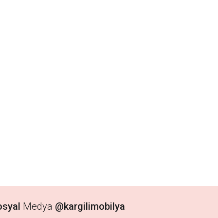
osyal
Medya
@kargilimobilya