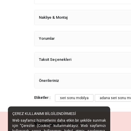
Nakliye & Montaj
Yorumlar
Taksit Seçenekleri
Önerileriniz
Etiketler :
seri sonu mobilya
adana seri sonu mo
ÇEREZ KULLANIMI BİLGİLENDİRMESİ
Web sayfamız hizmetlerini daha etkin bir şekilde sunmak
Kampanya
Habercisi
için "Çerezler (Cookie)" kullanmaktayız. Web sayfamızı