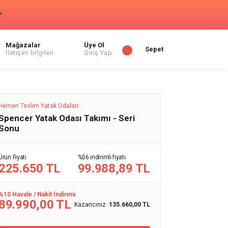
r
Mağazalar
Üye Ol
Sepet
İletişim bilgileri
Giriş Yap
Hemen Teslim Yatak Odaları
Spencer Yatak Odası Takımı - Seri
Sonu
Ürün Fiyatı
%56 indirimli fiyatı
225.650 TL
99.988,89 TL
%10 Havale / Nakit İndirimi
89.990,00 TL
Kazancınız:
135.660,00 TL