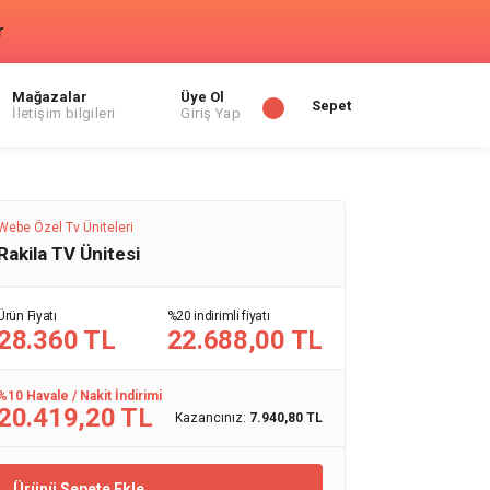
r
Mağazalar
Üye Ol
Sepet
İletişim bilgileri
Giriş Yap
Webe Özel Tv Üniteleri
Rakila TV Ünitesi
Ürün Fiyatı
%20 indirimli fiyatı
28.360 TL
22.688,00 TL
%10 Havale / Nakit İndirimi
20.419,20 TL
Kazancınız:
7.940,80 TL
Ürünü Sepete Ekle