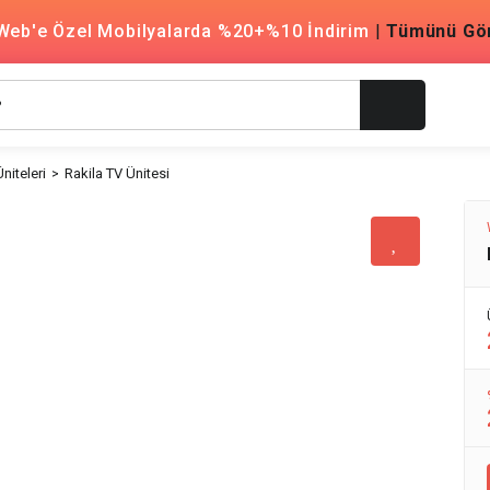
Web'e Özel Mobilyalarda %20+%10 İndirim
|
Tümünü Gö
niteleri
Rakila TV Ünitesi