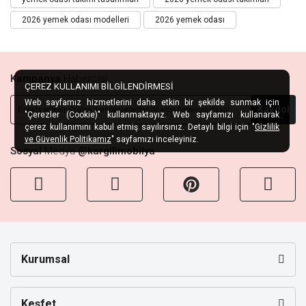
2026 yemek odası modelleri
2026 yemek odası
Kampanya
Habercisi
ÇEREZ KULLANIMI BİLGİLENDİRMESİ
Web sayfamız hizmetlerini daha etkin bir şekilde sunmak için
Kaydol
"Çerezler (Cookie)" kullanmaktayız. Web sayfamızı kullanarak
çerez kullanımını kabul etmiş sayılırsınız. Detaylı bilgi için "
Gizlilik
ve Güvenlik Politikamız
" sayfamızı inceleyiniz.
Sosyal
Medya
@kargilimobilya
Kurumsal
Keşfet