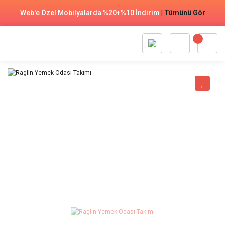
Web'e Özel Mobilyalarda %20+%10 İndirim
|
Tümünü Gör