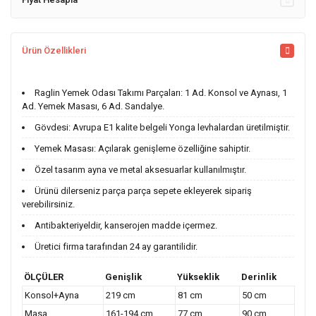
Ürün Özellikleri
Raglin Yemek Odası Takımı Parçaları: 1 Ad. Konsol ve Aynası, 1
Ad. Yemek Masası, 6 Ad. Sandalye.
Gövdesi: Avrupa E1 kalite belgeli Yonga levhalardan üretilmiştir.
Yemek Masası: Açılarak genişleme özelliğine sahiptir.
Özel tasarım ayna ve metal aksesuarlar kullanılmıştır.
Ürünü dilerseniz parça parça sepete ekleyerek sipariş
verebilirsiniz.
Antibakteriyeldir, kanserojen madde içermez.
Üretici firma tarafından 24 ay garantilidir.
ÖLÇÜLER
Genişlik
Yükseklik
Derinlik
Konsol+Ayna
219 cm
81 cm
50 cm
Masa
161-194 cm
77 cm
90 cm