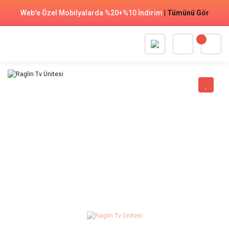
Web'e Özel Mobilyalarda %20+%10 İndirim
|
Tümünü Gör