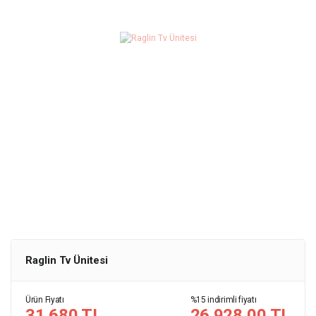
Raglin Tv Ünitesi
Ürün Fiyatı
%15 indirimli fiyatı
31.680 TL
26.928,00 TL