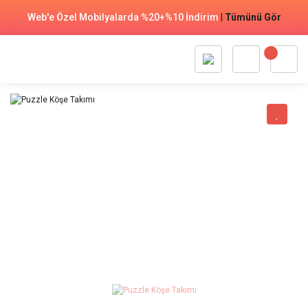
Web'e Özel Mobilyalarda %20+%10 İndirim
|
Tümünü Gör