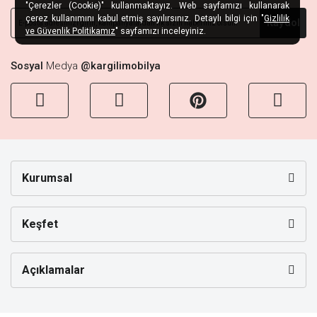
"Çerezler (Cookie)" kullanmaktayız. Web sayfamızı kullanarak
çerez kullanımını kabul etmiş sayılırsınız. Detaylı bilgi için "
Gizlilik
Kaydol
ve Güvenlik Politikamız
" sayfamızı inceleyiniz.
Sosyal
Medya
@kargilimobilya
Kurumsal
Keşfet
Açıklamalar