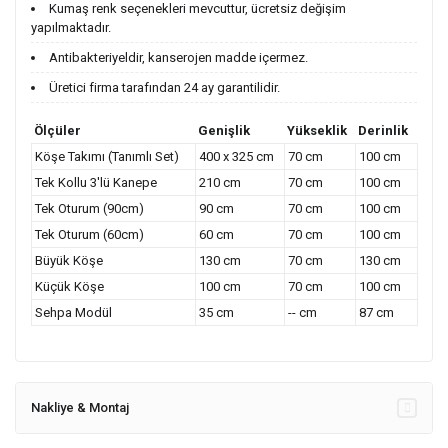
Kumaş renk seçenekleri mevcuttur, ücretsiz değişim
yapılmaktadır.
Antibakteriyeldir, kanserojen madde içermez.
Üretici firma tarafından 24 ay garantilidir.
Ölçüler
Genişlik
Yükseklik
Derinlik
Köşe Takımı (Tanımlı Set)
400 x 325 cm
70 cm
100 cm
Tek Kollu 3'lü Kanepe
210 cm
70 cm
100 cm
Tek Oturum (90cm)
90 cm
70 cm
100 cm
Tek Oturum (60cm)
60 cm
70 cm
100 cm
Büyük Köşe
130 cm
70 cm
130 cm
Küçük Köşe
100 cm
70 cm
100 cm
Sehpa Modül
35 cm
-- cm
87 cm
Nakliye & Montaj