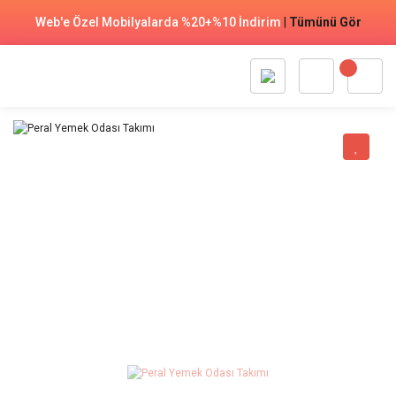
Web'e Özel Mobilyalarda %20+%10 İndirim
|
Tümünü Gör