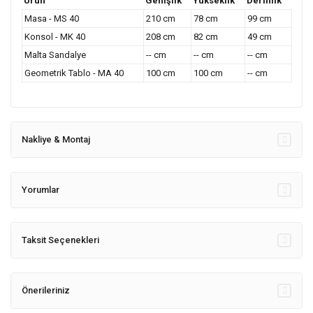
Ürün
Genişlik
Yükseklik
Derinlik
Masa - MS 40
210 cm
78 cm
99 cm
Konsol - MK 40
208 cm
82 cm
49 cm
Malta Sandalye
-- cm
-- cm
-- cm
Geometrik Tablo - MA 40
100 cm
100 cm
-- cm
Nakliye & Montaj
Yorumlar
Taksit Seçenekleri
Önerileriniz