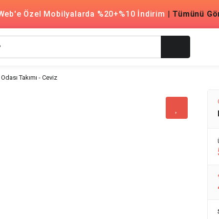
Web'e Özel Mobilyalarda %20+%10 İndirim
|
Tümünü Gö
Odası Takımı - Ceviz