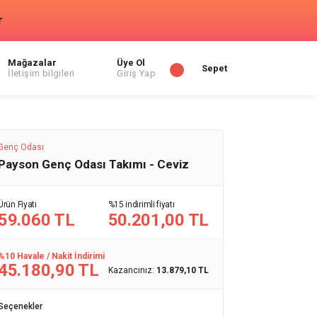
r
Mağazalar
Üye Ol
Sepet
İletişim bilgileri
Giriş Yap
Genç Odası
Payson Genç Odası Takımı - Ceviz
Ürün Fiyatı
%15 indirimli fiyatı
59.060 TL
50.201,00 TL
%10 Havale / Nakit İndirimi
45.180,90 TL
Kazancınız:
13.879,10 TL
Seçenekler